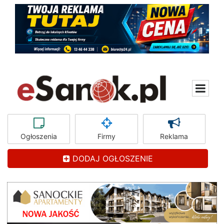
Ogłoszenia
Firmy
Reklama
DODAJ OGŁOSZENIE