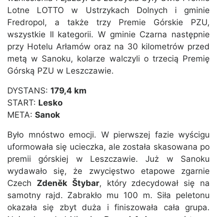
Lotne LOTTO w Ustrzykach Dolnych i gminie
Fredropol, a także trzy Premie Górskie PZU,
wszystkie II kategorii. W gminie Czarna następnie
przy Hotelu Arłamów oraz na 30 kilometrów przed
metą w Sanoku, kolarze walczyli o trzecią Premię
Górską PZU w Leszczawie.
DYSTANS:
179,4 km
START:
Lesko
META:
Sanok
Było mnóstwo emocji. W pierwszej fazie wyścigu
uformowała się ucieczka, ale została skasowana po
premii górskiej w Leszczawie. Już w Sanoku
wydawało się, że zwycięstwo etapowe zgarnie
Czech
Zdeněk Štybar
, który zdecydował się na
samotny rajd. Zabrakło mu 100 m. Siła peletonu
okazała się zbyt duża i finiszowała cała grupa.