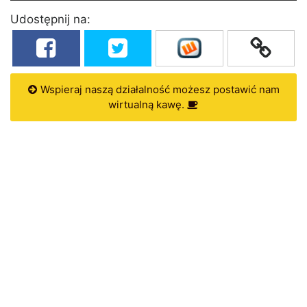
Udostępnij na:
Wspieraj naszą działalność możesz postawić nam
wirtualną kawę.