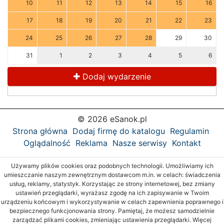
10
11
12
13
14
15
16
17
18
19
20
21
22
23
24
25
26
27
28
29
30
31
1
2
3
4
5
6
Dodaj wydarzenie
© 2026 eSanok.pl
Strona główna
Dodaj firmę do katalogu
Regulamin
Oglądalność
Reklama
Nasze serwisy
Kontakt
Używamy plików cookies oraz podobnych technologii. Umożliwiamy ich
umieszczanie naszym zewnętrznym dostawcom m.in. w celach: świadczenia
usług, reklamy, statystyk. Korzystając ze strony internetowej, bez zmiany
ustawień przeglądarki, wyrażasz zgodę na ich zapisywanie w Twoim
urządzeniu końcowym i wykorzystywanie w celach zapewnienia poprawnego i
bezpiecznego funkcjonowania strony. Pamiętaj, że możesz samodzielnie
zarządzać plikami cookies, zmieniając ustawienia przeglądarki. Więcej