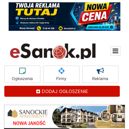
Ogłoszenia
Firmy
Reklama
DODAJ OGŁOSZENIE