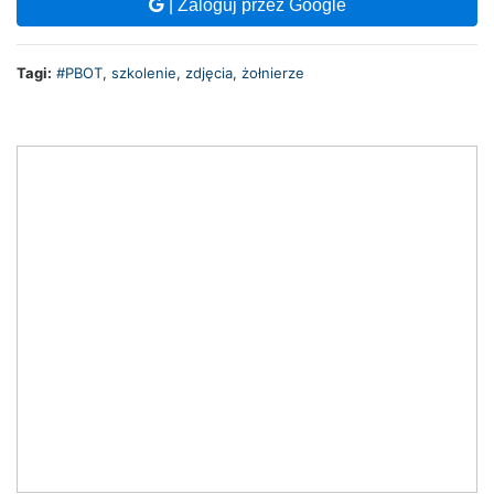
| Zaloguj przez Google
Tagi:
#PBOT
,
szkolenie
,
zdjęcia
,
żołnierze