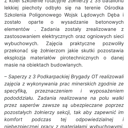
Z kolei szkolenie rotacyjne żołnierzy z 35 batalionu
lekkiej piechoty odbyło się na terenie Ośrodka
Szkolenia Poligonowego Wojsk Lądowych Dęba i
zostało oparte o wysadzanie betonowych
elementów . Zadania zostały zrealizowane z
zastosowaniem elektrycznych oraz ogniowych sieci
wybuchowych. Zajęcia praktyczne pozwoliły
przekonać się żołnierzom jakie skutki pozostawia
eksplozja materiałów pirotechnicznych o danej
masie na obiektach budowlanych.
– Saperzy z 3 Podkarpackiej Brygady OT realizowali
zajęcia z wykonywania prac minerskich zgodnie ze
specyfiką, przeznaczeniem i wyposażeniem
pododdziału. Zadania realizowane na polu walki
przez saperów zawsze są ubezpieczane poprzez
pozostałych żołnierzy sekcji, tak aby zapewnić im
komfort podczas tej odpowiedzialnej i
niebezpiecznej pracy z materiałami wybuchowymi.