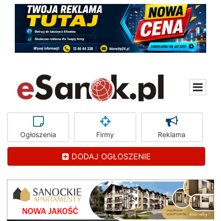
Ogłoszenia
Firmy
Reklama
DODAJ OGŁOSZENIE