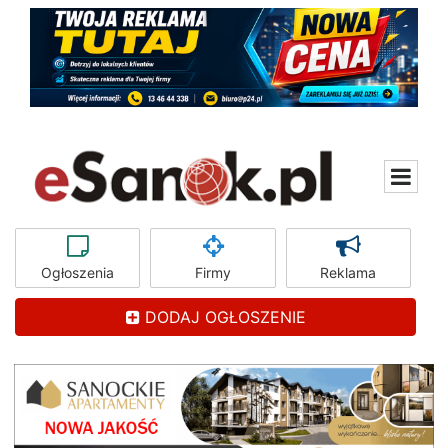
Ogłoszenia
Firmy
Reklama
DODAJ OGŁOSZENIE