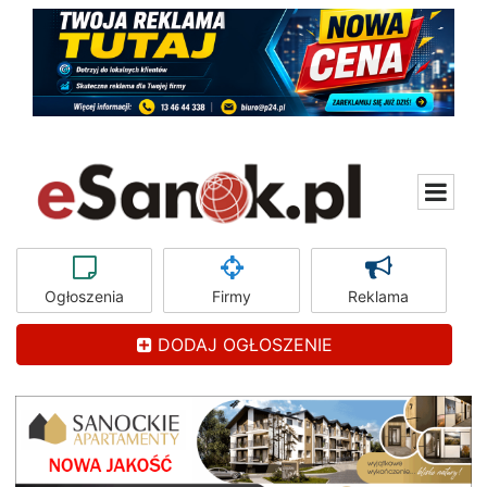
Ogłoszenia
Firmy
Reklama
DODAJ OGŁOSZENIE