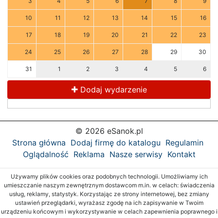
3
4
5
6
7
8
9
10
11
12
13
14
15
16
17
18
19
20
21
22
23
24
25
26
27
28
29
30
31
1
2
3
4
5
6
Dodaj wydarzenie
© 2026 eSanok.pl
Strona główna
Dodaj firmę do katalogu
Regulamin
Oglądalność
Reklama
Nasze serwisy
Kontakt
Używamy plików cookies oraz podobnych technologii. Umożliwiamy ich
umieszczanie naszym zewnętrznym dostawcom m.in. w celach: świadczenia
usług, reklamy, statystyk. Korzystając ze strony internetowej, bez zmiany
ustawień przeglądarki, wyrażasz zgodę na ich zapisywanie w Twoim
urządzeniu końcowym i wykorzystywanie w celach zapewnienia poprawnego i