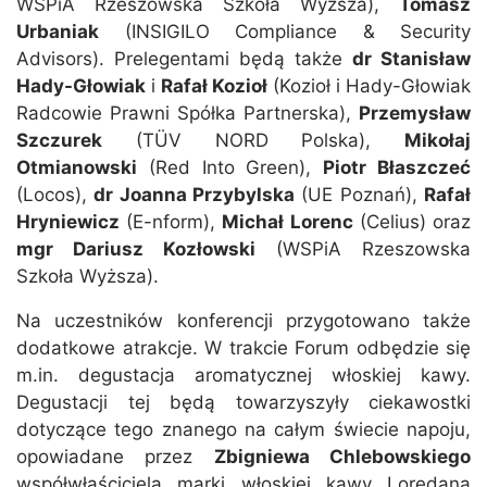
WSPiA Rzeszowska Szkoła Wyższa),
Tomasz
Urbaniak
(INSIGILO Compliance & Security
Advisors). Prelegentami będą także
dr Stanisław
Hady-Głowiak
i
Rafał Kozioł
(Kozioł i Hady-Głowiak
Radcowie Prawni Spółka Partnerska),
Przemysław
Szczurek
(TÜV NORD Polska),
Mikołaj
Otmianowski
(Red Into Green),
Piotr Błaszczeć
(Locos),
dr Joanna Przybylska
(UE Poznań),
Rafał
Hryniewicz
(E-nform),
Michał Lorenc
(Celius) oraz
mgr Dariusz Kozłowski
(WSPiA Rzeszowska
Szkoła Wyższa).
Na uczestników konferencji przygotowano także
dodatkowe atrakcje. W trakcie Forum odbędzie się
m.in. degustacja aromatycznej włoskiej kawy.
Degustacji tej będą towarzyszyły ciekawostki
dotyczące tego znanego na całym świecie napoju,
opowiadane przez
Zbigniewa Chlebowskiego
współwłaściciela marki włoskiej kawy Loredana