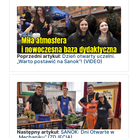
Poprzedni artykuł:
Dzień otwarty uczelni.
„Warto postawić na Sanok”! (VIDEO)
Następny artykuł:
SANOK: Dni Otwarte w
„Mechaniku” (ZDJĘCIA)