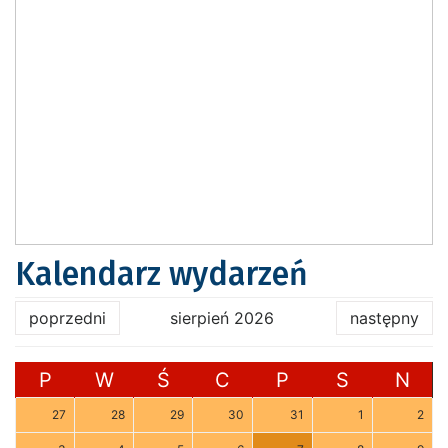
Kalendarz wydarzeń
poprzedni
sierpień 2026
następny
P
W
Ś
C
P
S
N
27
28
29
30
31
1
2