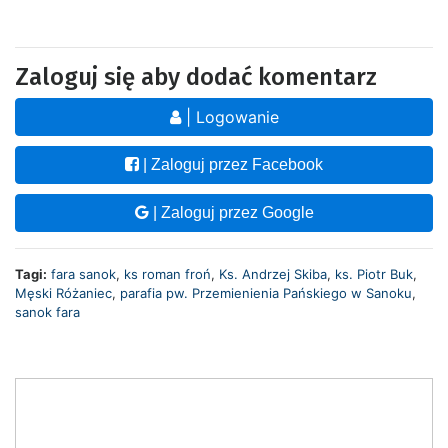
Zaloguj się aby dodać komentarz
| Logowanie
| Zaloguj przez Facebook
| Zaloguj przez Google
Tagi:
fara sanok
,
ks roman froń
,
Ks. Andrzej Skiba
,
ks. Piotr Buk
,
Męski Różaniec
,
parafia pw. Przemienienia Pańskiego w Sanoku
,
sanok fara