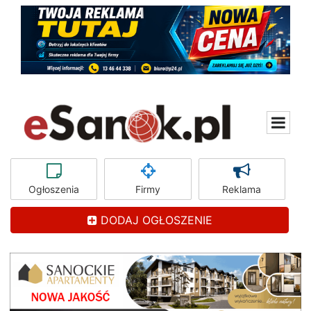
Ogłoszenia
Firmy
Reklama
DODAJ OGŁOSZENIE