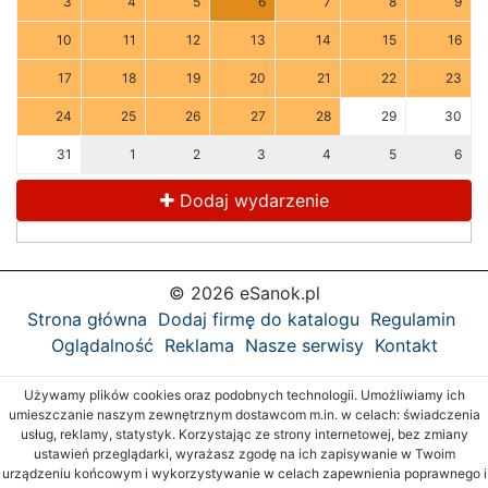
3
4
5
6
7
8
9
10
11
12
13
14
15
16
17
18
19
20
21
22
23
24
25
26
27
28
29
30
31
1
2
3
4
5
6
Dodaj wydarzenie
© 2026 eSanok.pl
Strona główna
Dodaj firmę do katalogu
Regulamin
Oglądalność
Reklama
Nasze serwisy
Kontakt
Używamy plików cookies oraz podobnych technologii. Umożliwiamy ich
umieszczanie naszym zewnętrznym dostawcom m.in. w celach: świadczenia
usług, reklamy, statystyk. Korzystając ze strony internetowej, bez zmiany
ustawień przeglądarki, wyrażasz zgodę na ich zapisywanie w Twoim
urządzeniu końcowym i wykorzystywanie w celach zapewnienia poprawnego i