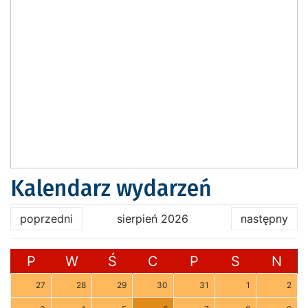
Kalendarz wydarzeń
poprzedni
sierpień 2026
następny
P
W
Ś
C
P
S
N
27
28
29
30
31
1
2