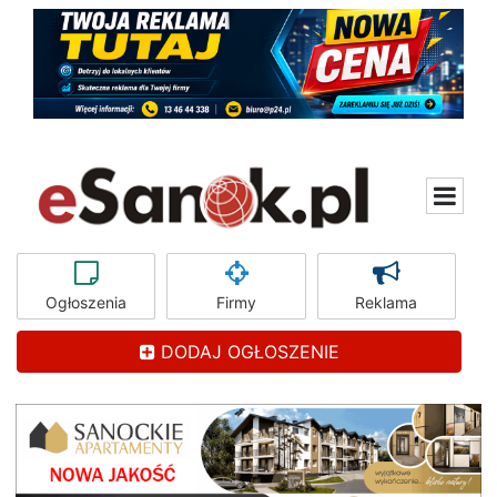
Ogłoszenia
Firmy
Reklama
DODAJ OGŁOSZENIE