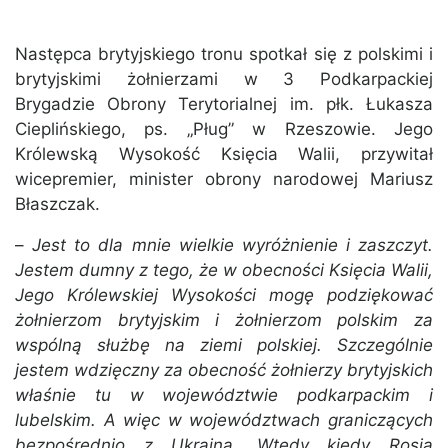
Następca brytyjskiego tronu spotkał się z polskimi i
brytyjskimi żołnierzami w 3 Podkarpackiej
Brygadzie Obrony Terytorialnej im. płk. Łukasza
Cieplińskiego, ps. „Pług” w Rzeszowie. Jego
Królewską Wysokość Księcia Walii, przywitał
wicepremier, minister obrony narodowej Mariusz
Błaszczak.
–
Jest to dla mnie wielkie wyróżnienie i zaszczyt.
Jestem dumny z tego, że w obecności Księcia Walii,
Jego Królewskiej Wysokości mogę podziękować
żołnierzom brytyjskim i żołnierzom polskim za
wspólną służbę na ziemi polskiej. Szczególnie
jestem wdzięczny za obecność żołnierzy brytyjskich
właśnie tu w województwie podkarpackim i
lubelskim. A więc w województwach graniczących
bezpośrednio z Ukrainą. Wtedy kiedy Rosja