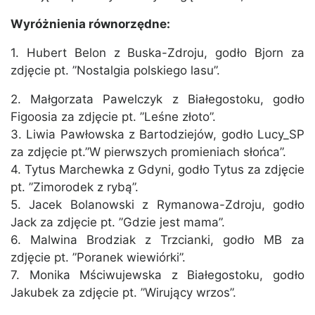
Wyróżnienia równorzędne:
1. Hubert Belon z Buska-Zdroju, godło Bjorn za
zdjęcie pt. ”Nostalgia polskiego lasu”.
2. Małgorzata Pawelczyk z Białegostoku, godło
Figoosia za zdjęcie pt. ”Leśne złoto”.
3. Liwia Pawłowska z Bartodziejów, godło Lucy_SP
za zdjęcie pt.”W pierwszych promieniach słońca”.
4. Tytus Marchewka z Gdyni, godło Tytus za zdjęcie
pt. ”Zimorodek z rybą”.
5. Jacek Bolanowski z Rymanowa-Zdroju, godło
Jack za zdjęcie pt. ”Gdzie jest mama”.
6. Malwina Brodziak z Trzcianki, godło MB za
zdjęcie pt. ”Poranek wiewiórki”.
7. Monika Mściwujewska z Białegostoku, godło
Jakubek za zdjęcie pt. ”Wirujący wrzos”.