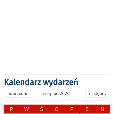
Kalendarz wydarzeń
poprzedni
sierpień 2026
następny
P
W
Ś
C
P
S
N