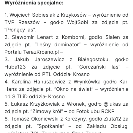
Wyróżnienia specjalne:
1. Wojciech Sobiesiak z Krzykosów – wyróżnienie od
TVP Rzeszów – godło WojtSobi za zdjęcie pt.
”Płonący las”.
2. Sławomir Lenart z Komborni, godło Slalen za
zdjęcie pt. ”Leśny dominator” – wyróżnienie od
Portalu TerazKrosno.pl –
3. Jakub Jaroszewicz z Białegostoku, godło
Huba123 za zdjęcie pt. ”Gorczański las” –
wyróżnienie od PTL Oddział Krosno
4. Karolina Hanuszewicz z Włynkówka godło Kari
Hans za zdjęcie pt. ”Okno na świat” – wyróżnienie
od SITLiD oddział Krosno
5. Łukasz Krzyżkowiak z Wronek, godło @lukas za
zdjęcie pt. ”Zimowy król” – od Fotoklubu RCKP
6. Tomasz Okoniewski z Korczyny, godło Ziuta12 za
zdjęcie pt. ”Spotkanie” – od Zakładu Obsługi