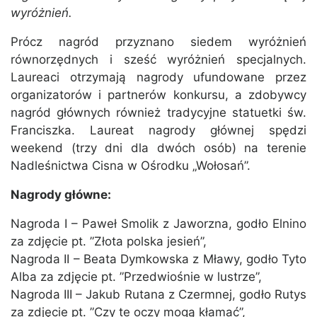
wyróżnień.
Prócz nagród przyznano siedem wyróżnień
równorzędnych i sześć wyróżnień specjalnych.
Laureaci otrzymają nagrody ufundowane przez
organizatorów i partnerów konkursu, a zdobywcy
nagród głównych również tradycyjne statuetki św.
Franciszka. Laureat nagrody głównej spędzi
weekend (trzy dni dla dwóch osób) na terenie
Nadleśnictwa Cisna w Ośrodku „Wołosań”.
Nagrody główne:
Nagroda I – Paweł Smolik z Jaworzna, godło Elnino
za zdjęcie pt. ”Złota polska jesień”,
Nagroda II – Beata Dymkowska z Mławy, godło Tyto
Alba za zdjęcie pt. ”Przedwiośnie w lustrze”,
Nagroda III – Jakub Rutana z Czermnej, godło Rutys
za zdjęcie pt. ”Czy te oczy mogą kłamać”,