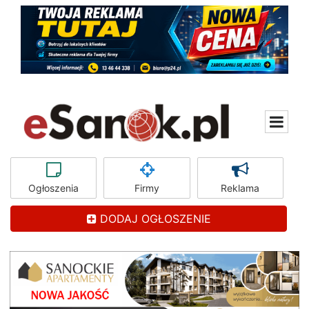
Ogłoszenia
Firmy
Reklama
DODAJ OGŁOSZENIE