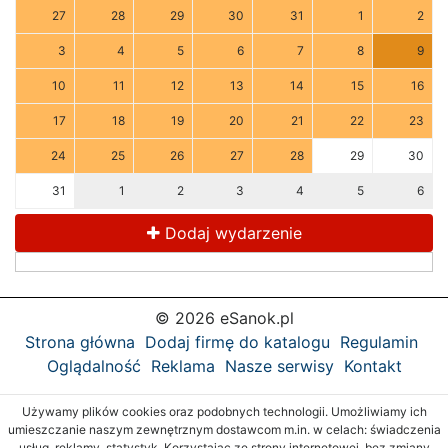
27
28
29
30
31
1
2
3
4
5
6
7
8
9
10
11
12
13
14
15
16
17
18
19
20
21
22
23
24
25
26
27
28
29
30
31
1
2
3
4
5
6
Dodaj wydarzenie
© 2026 eSanok.pl
Strona główna
Dodaj firmę do katalogu
Regulamin
Oglądalność
Reklama
Nasze serwisy
Kontakt
Używamy plików cookies oraz podobnych technologii. Umożliwiamy ich
umieszczanie naszym zewnętrznym dostawcom m.in. w celach: świadczenia
usług, reklamy, statystyk. Korzystając ze strony internetowej, bez zmiany