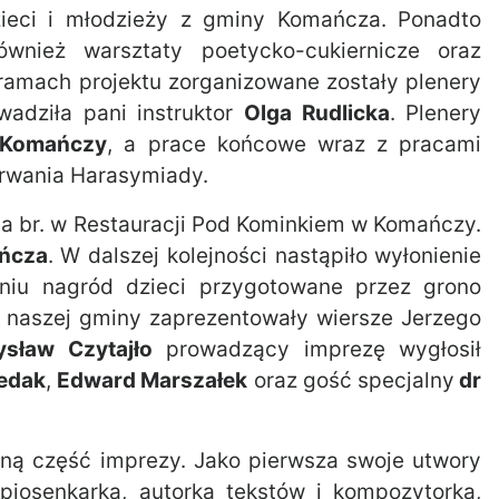
ieci i młodzieży z gminy Komańcza. Ponadto
ównież warsztaty poetycko-cukiernicze oraz
ramach projektu zorganizowane zostały plenery
wadziła pani instruktor
Olga Rudlicka
. Plenery
Komańczy
, a prace końcowe wraz z pracami
rwania Harasymiady.
a br. w Restauracji Pod Kominkiem w Komańczy.
ńcza
. W dalszej kolejności nastąpiło wyłonienie
eniu nagród dzieci przygotowane przez grono
e naszej gminy zaprezentowały wiersze Jerzego
ysław Czytajło
prowadzący imprezę wygłosił
Fedak
,
Edward Marszałek
oraz gość specjalny
dr
ną część imprezy. Jako pierwsza swoje utwory
piosenkarka, autorka tekstów i kompozytorka,