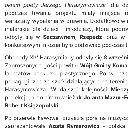
okiem poety Jerzego Harasymowicza”
dla dz
podczas trwania projektu miały miejsce r
warsztaty wypalania w drewnie. Dodatkowo w 
malarskie dla dzieci i młodzieży, które popro
odbyły się w
Szczawnem
,
Rzepedzi
oraz w
konkursowymi można było podziwiać podczas t
Obchody XIV Harasymiady odbyły się 8 wrześni
Zaproszonych gości powitał
Wójt Gminy Koma
laureatów konkursu plastycznego. Po wręcz
pedagogiczne ze szkół działających na tereni
Harasymowicza. W dalszej kolejności
Miecz
prelekcję, a po nim również
dr Jolanta Mazur-
Robert Księżopolski
.
Po przerwie kawowej przyszła pora na muzycz
zaprezentowała
Agata Rymarowicz
– polska 