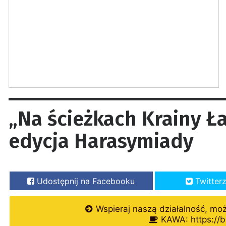
„Na ścieżkach Krainy Ł
edycja Harasymiady
Udostępnij na Facebooku
Twitter
Wspieraj naszą działalność, mo
KAWA: https://b