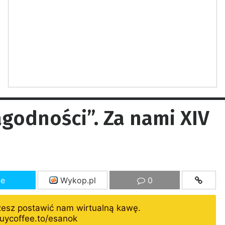
agodności”. Za nami XIV
ze
Wykop.pl
0
żesz postawić nam wirtualną kawę.
uycoffee.to/esanok