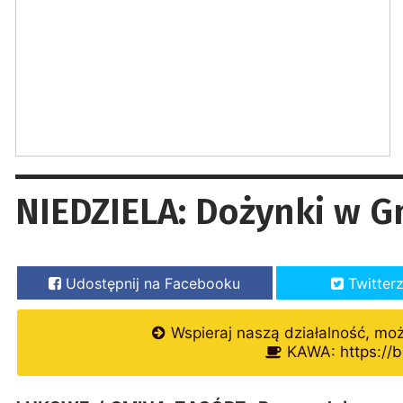
NIEDZIELA: Dożynki w G
Udostępnij na Facebooku
Twitter
Wspieraj naszą działalność, mo
KAWA: https://b