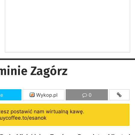
minie Zagórz
ze
Wykop.pl
0
żesz postawić nam wirtualną kawę.
uycoffee.to/esanok