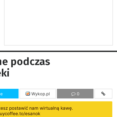
ne podczas
ki
ze
Wykop.pl
0
żesz postawić nam wirtualną kawę.
uycoffee.to/esanok