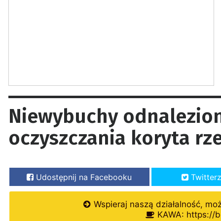
Niewybuchy odnalezio
oczyszczania koryta rze
Udostępnij na Facebooku
Twitter
Wspieraj naszą działalność, mo
KAWA: https://b