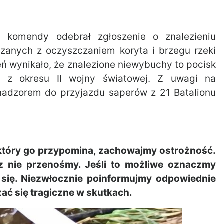
j komendy odebrał zgłoszenie o znalezieniu
anych z oczyszczaniem koryta i brzegu rzeki
eń wynikało, że znalezione niewybuchy to pocisk
ej z okresu II wojny światowej. Z uwagi na
 nadzorem do przyjazdu saperów z 21 Batalionu
 który go przypomina, zachowajmy ostrożność.
 nie przenośmy. Jeśli to możliwe oznaczmy
 się. Niezwłocznie poinformujmy odpowiednie
ać się tragiczne w skutkach.