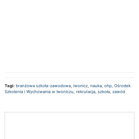
Tagi:
branżowa szkoła-zawodowa
,
iwonicz
,
nauka
,
ohp
,
Ośrodek
Szkolenia i Wychowania w Iwoniczu
,
rekrutacja
,
szkoła
,
zawód