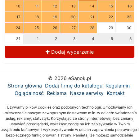
10
11
12
13
14
15
16
17
18
19
20
21
22
23
24
25
26
27
28
29
30
31
1
2
3
4
5
6
Dodaj wydarzenie
© 2026 eSanok.pl
Strona główna
Dodaj firmę do katalogu
Regulamin
Oglądalność
Reklama
Nasze serwisy
Kontakt
Używamy plików cookies oraz podobnych technologii. Umożliwiamy ich
umieszczanie naszym zewnętrznym dostawcom m.in. w celach: świadczenia
usług, reklamy, statystyk. Korzystając ze strony internetowej, bez zmiany
ustawień przeglądarki, wyrażasz zgodę na ich zapisywanie w Twoim
urządzeniu końcowym i wykorzystywanie w celach zapewnienia poprawnego i
bezpiecznego funkcjonowania strony. Pamiętaj, że możesz samodzielnie