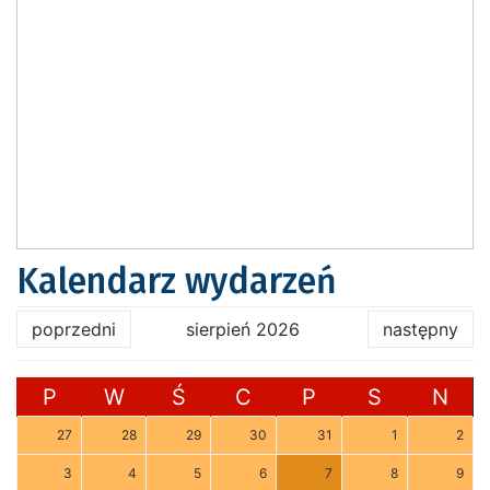
Kalendarz wydarzeń
poprzedni
sierpień 2026
następny
P
W
Ś
C
P
S
N
27
28
29
30
31
1
2
3
4
5
6
7
8
9