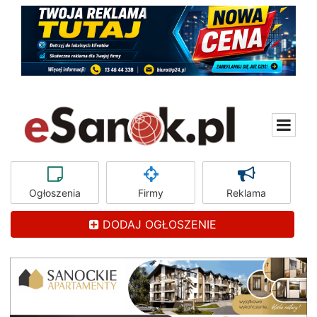
Ogłoszenia
Firmy
Reklama
DODAJ OGŁOSZENIE