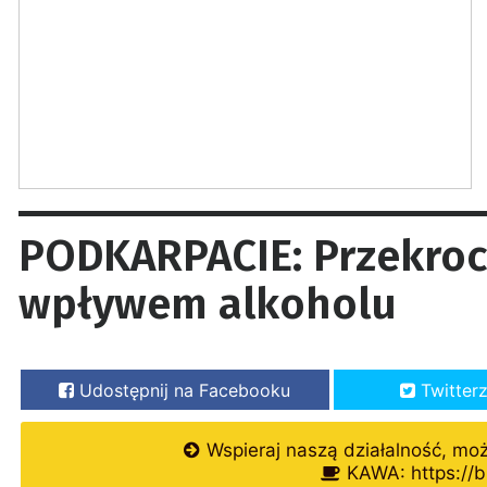
PODKARPACIE: Przekrocz
wpływem alkoholu
Udostępnij na Facebooku
Twitter
Wspieraj naszą działalność, mo
KAWA: https://b