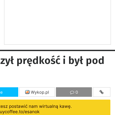
ył prędkość i był pod
ze
Wykop.pl
0
żesz postawić nam wirtualną kawę.
uycoffee.to/esanok