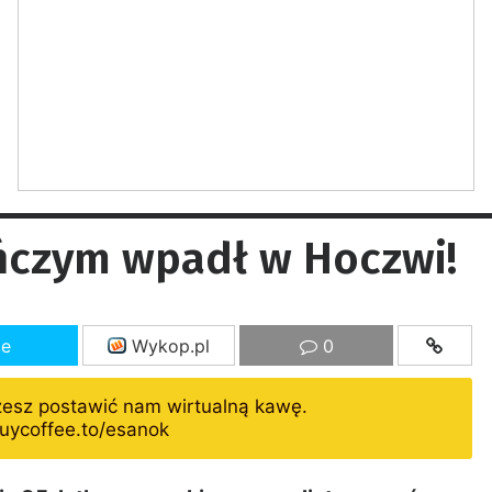
ńczym wpadł w Hoczwi!
ze
Wykop.pl
0
żesz postawić nam wirtualną kawę.
uycoffee.to/esanok