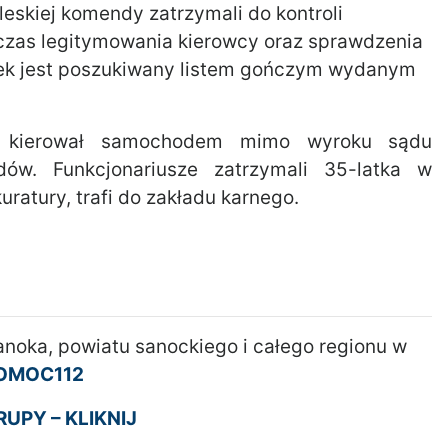
leskiej komendy zatrzymali do kontroli
czas legitymowania kierowcy oraz sprawdzenia
atek jest poszukiwany listem gończym wydanym
że kierował samochodem mimo wyroku sądu
dów. Funkcjonariusze zatrzymali 35-latka w
ratury, trafi do zakładu karnego.
Sanoka, powiatu sanockiego i całego regionu w
OMOC112
UPY – KLIKNIJ