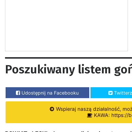
Poszukiwany listem go
Udostępnij na Facebooku
Twitter
Wspieraj naszą działalność, mo
KAWA: https://b