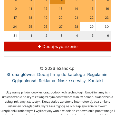
10
11
12
13
14
15
16
17
18
19
20
21
22
23
24
25
26
27
28
29
30
31
1
2
3
4
5
6
Dodaj wydarzenie
© 2026 eSanok.pl
Strona główna
Dodaj firmę do katalogu
Regulamin
Oglądalność
Reklama
Nasze serwisy
Kontakt
Używamy plików cookies oraz podobnych technologii. Umożliwiamy ich
umieszczanie naszym zewnętrznym dostawcom m.in. w celach: świadczenia
usług, reklamy, statystyk. Korzystając ze strony internetowej, bez zmiany
ustawień przeglądarki, wyrażasz zgodę na ich zapisywanie w Twoim
urządzeniu końcowym i wykorzystywanie w celach zapewnienia poprawnego i