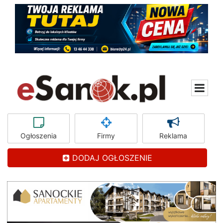
Ogłoszenia
Firmy
Reklama
DODAJ OGŁOSZENIE