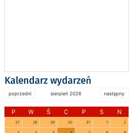
Kalendarz wydarzeń
poprzedni
sierpień 2026
następny
P
W
Ś
C
P
S
N
27
28
29
30
31
1
2
3
4
5
6
7
8
9