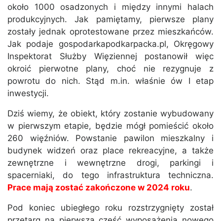
około 1000 osadzonych i między innymi halach
produkcyjnych. Jak pamiętamy, pierwsze plany
zostały jednak oprotestowane przez mieszkańców.
Jak podaje gospodarkapodkarpacka.pl, Okręgowy
Inspektorat Służby Więziennej postanowił więc
okroić pierwotne plany, choć nie rezygnuje z
powrotu do nich. Stąd m.in. właśnie ów I etap
inwestycji.
Dziś wiemy, że obiekt, który zostanie wybudowany
w pierwszym etapie, będzie mógł pomieścić około
260 więźniów. Powstanie pawilon mieszkalny i
budynek widzeń oraz place rekreacyjne, a także
zewnętrzne i wewnętrzne drogi, parkingi i
spacerniaki, do tego infrastruktura techniczna.
Prace mają zostać zakończone w 2024 roku
.
Pod koniec ubiegłego roku rozstrzygnięty został
przetarg na pierwszą część wyposażenia nowego