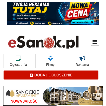
Ogłoszenia
Firmy
Reklama
DODAJ OGŁOSZENIE