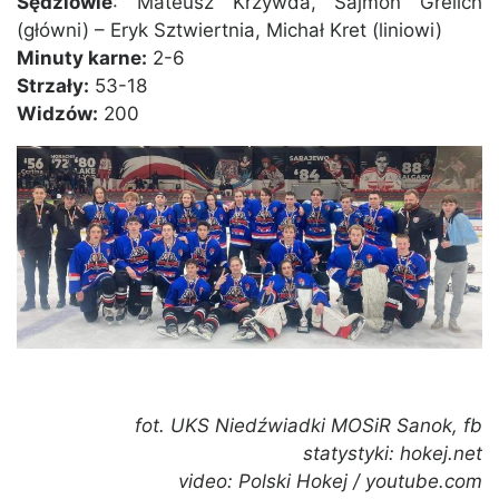
Sędziowie
: Mateusz Krzywda, Sajmon Grelich
(główni) – Eryk Sztwiertnia, Michał Kret (liniowi)
Minuty karne:
2-6
Strzały:
53-18
Widzów:
200
fot. UKS Niedźwiadki MOSiR Sanok, fb
statystyki: hokej.net
video: Polski Hokej / youtube.com