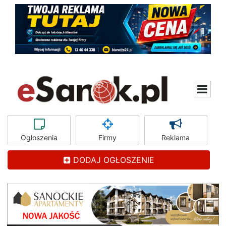
Ogłoszenia
Firmy
Reklama
DODAJ OGŁOSZENIE