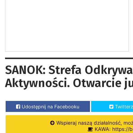
SANOK: Strefa Odkrywa
Aktywności. Otwarcie j
Udostępnij na Facebooku
Twitter
Wspieraj naszą działalność, mo
KAWA: https://b