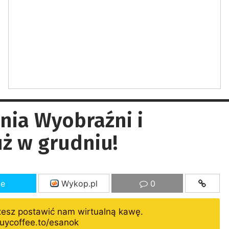
nia Wyobraźni i
uż w grudniu!
ze
Wykop.pl
0
żesz postawić nam wirtualną kawę.
uycoffee.to/esanok