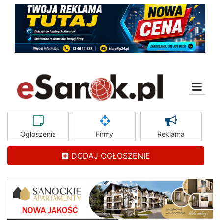
Ogłoszenia
Firmy
Reklama
DODAJ OGŁOSZENIE