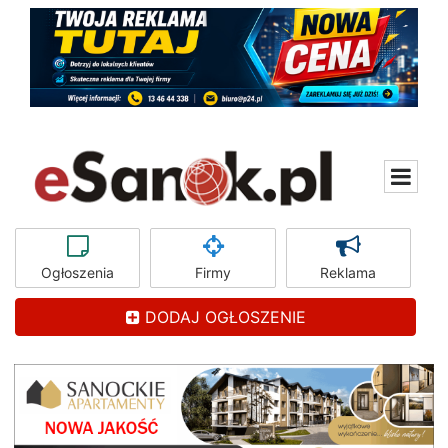
Ogłoszenia
Firmy
Reklama
DODAJ OGŁOSZENIE