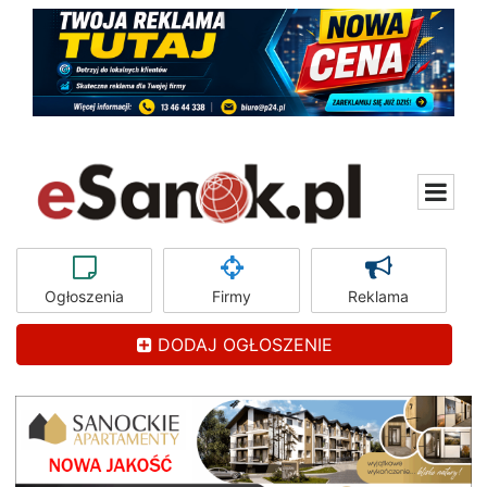
Ogłoszenia
Firmy
Reklama
DODAJ OGŁOSZENIE