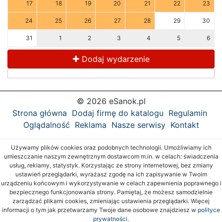
17
18
19
20
21
22
23
24
25
26
27
28
29
30
31
1
2
3
4
5
6
Dodaj wydarzenie
© 2026 eSanok.pl
Strona główna
Dodaj firmę do katalogu
Regulamin
Oglądalność
Reklama
Nasze serwisy
Kontakt
Używamy plików cookies oraz podobnych technologii. Umożliwiamy ich
umieszczanie naszym zewnętrznym dostawcom m.in. w celach: świadczenia
usług, reklamy, statystyk. Korzystając ze strony internetowej, bez zmiany
ustawień przeglądarki, wyrażasz zgodę na ich zapisywanie w Twoim
urządzeniu końcowym i wykorzystywanie w celach zapewnienia poprawnego i
bezpiecznego funkcjonowania strony. Pamiętaj, że możesz samodzielnie
zarządzać plikami cookies, zmieniając ustawienia przeglądarki. Więcej
informacji o tym jak przetwarzamy Twoje dane osobowe znajdziesz w
polityce
prywatności.