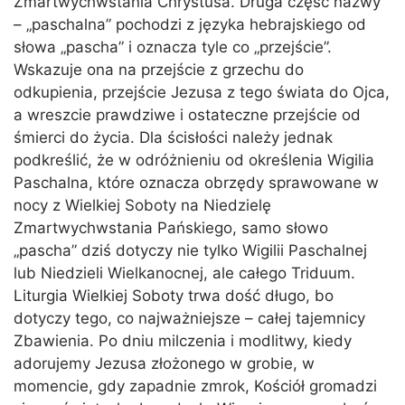
Zmartwychwstania Chrystusa. Druga część nazwy
– „paschalna” pochodzi z języka hebrajskiego od
słowa „pascha” i oznacza tyle co „przejście”.
Wskazuje ona na przejście z grzechu do
odkupienia, przejście Jezusa z tego świata do Ojca,
a wreszcie prawdziwe i ostateczne przejście od
śmierci do życia. Dla ścisłości należy jednak
podkreślić, że w odróżnieniu od określenia Wigilia
Paschalna, które oznacza obrzędy sprawowane w
nocy z Wielkiej Soboty na Niedzielę
Zmartwychwstania Pańskiego, samo słowo
„pascha” dziś dotyczy nie tylko Wigilii Paschalnej
lub Niedzieli Wielkanocnej, ale całego Triduum.
Liturgia Wielkiej Soboty trwa dość długo, bo
dotyczy tego, co najważniejsze – całej tajemnicy
Zbawienia. Po dniu milczenia i modlitwy, kiedy
adorujemy Jezusa złożonego w grobie, w
momencie, gdy zapadnie zmrok, Kościół gromadzi