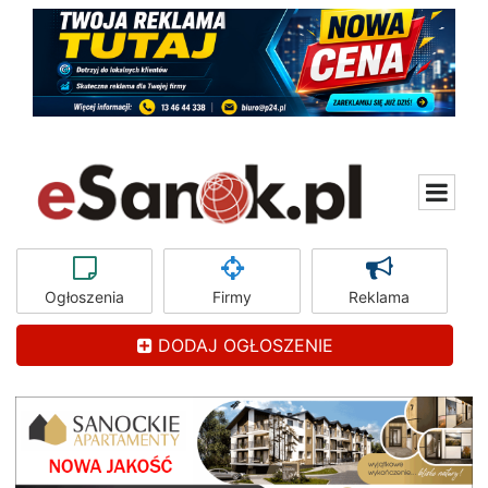
Ogłoszenia
Firmy
Reklama
DODAJ OGŁOSZENIE