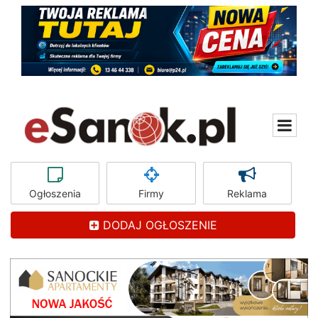
Ogłoszenia
Firmy
Reklama
DODAJ OGŁOSZENIE