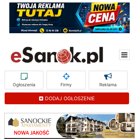
Ogłoszenia
Firmy
Reklama
DODAJ OGŁOSZENIE