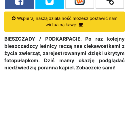
Wspieraj naszą działalność możesz postawić nam
wirtualną kawę:
BIESZCZADY / PODKARPACIE. Po raz kolejny
bieszczadzcy leśnicy raczą nas ciekawostkami z
życia zwierząt, zarejestrowanymi dzięki ukrytym
fotopułapkom. Dziś mamy okazję podglądać
niedźwiedzią poranna kąpiel. Zobaczcie sami!