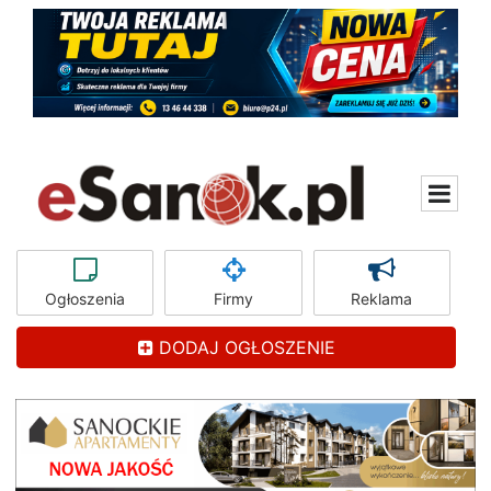
Ogłoszenia
Firmy
Reklama
DODAJ OGŁOSZENIE