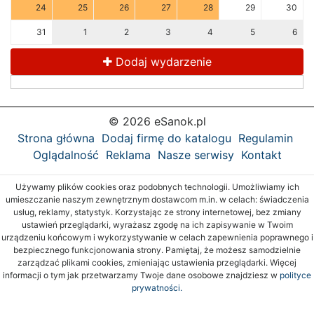
24
25
26
27
28
29
30
31
1
2
3
4
5
6
Dodaj wydarzenie
© 2026 eSanok.pl
Strona główna
Dodaj firmę do katalogu
Regulamin
Oglądalność
Reklama
Nasze serwisy
Kontakt
Używamy plików cookies oraz podobnych technologii. Umożliwiamy ich
umieszczanie naszym zewnętrznym dostawcom m.in. w celach: świadczenia
usług, reklamy, statystyk. Korzystając ze strony internetowej, bez zmiany
ustawień przeglądarki, wyrażasz zgodę na ich zapisywanie w Twoim
urządzeniu końcowym i wykorzystywanie w celach zapewnienia poprawnego i
bezpiecznego funkcjonowania strony. Pamiętaj, że możesz samodzielnie
zarządzać plikami cookies, zmieniając ustawienia przeglądarki. Więcej
informacji o tym jak przetwarzamy Twoje dane osobowe znajdziesz w
polityce
prywatności.