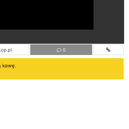
op.pl
0
ą kawę.