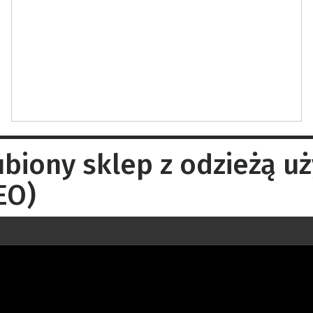
biony sklep z odzieżą u
EO)