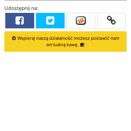
Udostępnij na:
Wspieraj naszą działalność możesz postawić nam
wirtualną kawę.