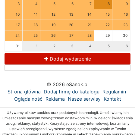
3
4
5
6
7
8
9
10
11
12
13
14
15
16
17
18
19
20
21
22
23
24
25
26
27
28
29
30
31
1
2
3
4
5
6
Dodaj wydarzenie
© 2026 eSanok.pl
Strona główna
Dodaj firmę do katalogu
Regulamin
Oglądalność
Reklama
Nasze serwisy
Kontakt
Używamy plików cookies oraz podobnych technologii. Umożliwiamy ich
umieszczanie naszym zewnętrznym dostawcom m.in. w celach: świadczenia
usług, reklamy, statystyk. Korzystając ze strony internetowej, bez zmiany
ustawień przeglądarki, wyrażasz zgodę na ich zapisywanie w Twoim
urządzeniu końcowym i wykorzystywanie w celach zapewnienia poprawnego i