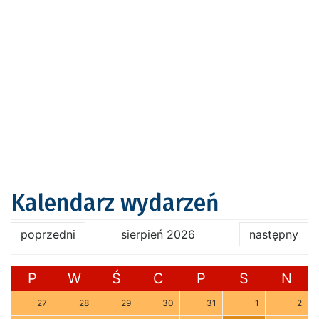
Kalendarz wydarzeń
poprzedni
sierpień 2026
następny
P
W
Ś
C
P
S
N
27
28
29
30
31
1
2