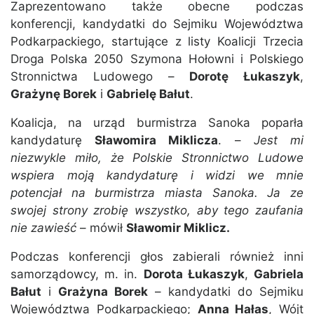
Zaprezentowano także obecne podczas
konferencji, kandydatki do Sejmiku Województwa
Podkarpackiego, startujące z listy Koalicji Trzecia
Droga Polska 2050 Szymona Hołowni i Polskiego
Stronnictwa Ludowego –
Dorotę Łukaszyk
,
Grażynę Borek
i
Gabrielę Bałut
.
Koalicja, na urząd burmistrza Sanoka poparła
kandydaturę
Sławomira Miklicza
. –
Jest mi
niezwykle miło, że Polskie Stronnictwo Ludowe
wspiera moją kandydaturę i widzi we mnie
potencjał na burmistrza miasta Sanoka. Ja ze
swojej strony zrobię wszystko, aby tego zaufania
nie zawieść
– mówił
Sławomir Miklicz.
Podczas konferencji głos zabierali również inni
samorządowcy, m. in.
Dorota Łukaszyk
,
Gabriela
Bałut
i
Grażyna Borek
– kandydatki do Sejmiku
Województwa Podkarpackiego;
Anna Hałas
, Wójt