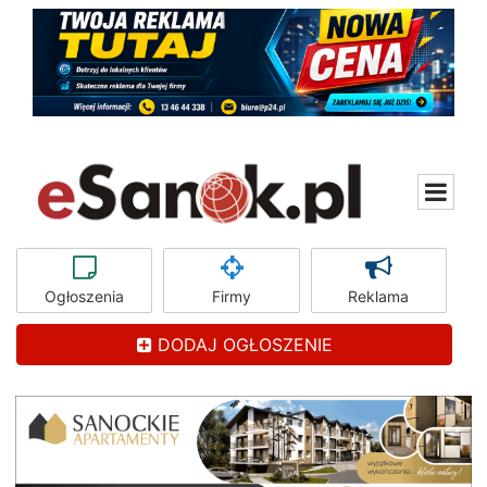
Ogłoszenia
Firmy
Reklama
DODAJ OGŁOSZENIE