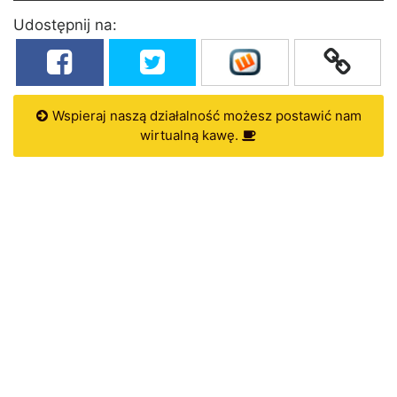
Udostępnij na:
Wspieraj naszą działalność możesz postawić nam
wirtualną kawę.