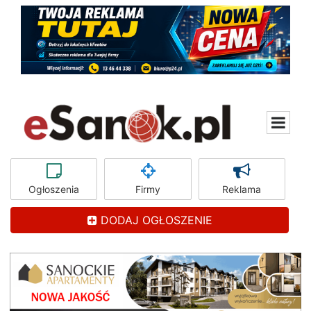
Ogłoszenia
Firmy
Reklama
DODAJ OGŁOSZENIE