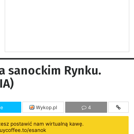
a sanockim Rynku.
IA)
ze
Wykop.pl
4
żesz postawić nam wirtualną kawę.
uycoffee.to/esanok