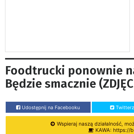
Foodtrucki ponownie n
Będzie smacznie (ZDJĘC
Udostępnij na Facebooku
Twitter
Wspieraj naszą działalność, mo
KAWA: https://b