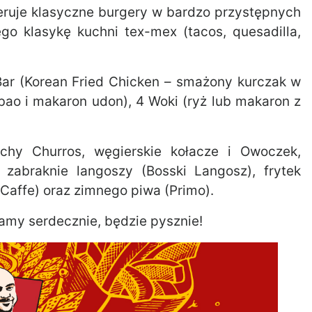
eruje klasyczne burgery w bardzo przystępnych
go klasykę kuchni tex-mex (tacos, quesadilla,
Bar (Korean Fried Chicken – smażony kurczak w
bao i makaron udon), 4 Woki (ryż lub makaron z
uchy Churros, węgierskie kołacze i Owoczek,
zabraknie langoszy (Bosski Langosz), frytek
-Caffe) oraz zimnego piwa (Primo).
my serdecznie, będzie pysznie!