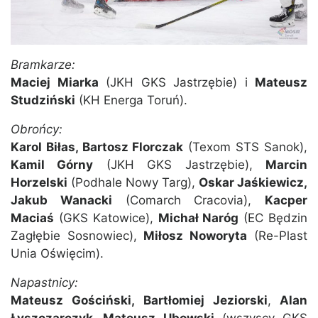
Bramkarze:
Maciej Miarka
(JKH GKS Jastrzębie) i
Mateusz
Studziński
(KH Energa Toruń).
Obrońcy:
Karol Biłas, Bartosz Florczak
(Texom STS Sanok),
Kamil Górny
(JKH GKS Jastrzębie),
Marcin
Horzelski
(Podhale Nowy Targ),
Oskar Jaśkiewicz,
Jakub Wanacki
(Comarch Cracovia),
Kacper
Maciaś
(GKS Katowice),
Michał Naróg
(EC Będzin
Zagłębie Sosnowiec),
Miłosz Noworyta
(Re-Plast
Unia Oświęcim).
Napastnicy:
Mateusz Gościński,
Bartłomiej Jeziorski
,
Alan
Łyszczarczyk, Mateusz Ubowski
(wszyscy GKS