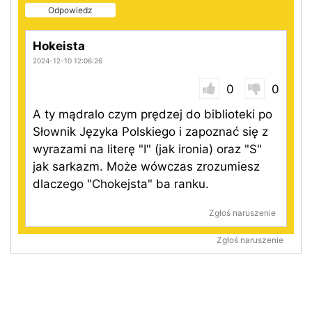
Odpowiedz
Hokeista
2024-12-10 12:06:26
0
0
A ty mądralo czym prędzej do biblioteki po
Słownik Języka Polskiego i zapoznać się z
wyrazami na literę "I" (jak ironia) oraz "S"
jak sarkazm. Może wówczas zrozumiesz
dlaczego "Chokejsta" ba ranku.
Zgłoś naruszenie
Zgłoś naruszenie