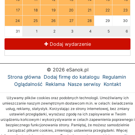
17
18
19
20
21
22
23
24
25
26
27
28
29
30
31
1
2
3
4
5
6
Dodaj wydarzenie
© 2026 eSanok.pl
Strona główna
Dodaj firmę do katalogu
Regulamin
Oglądalność
Reklama
Nasze serwisy
Kontakt
Używamy plików cookies oraz podobnych technologii. Umożliwiamy ich
umieszczanie naszym zewnętrznym dostawcom m.in. w celach: świadczenia
usług, reklamy, statystyk. Korzystając ze strony internetowej, bez zmiany
ustawień przeglądarki, wyrażasz zgodę na ich zapisywanie w Twoim
urządzeniu końcowym i wykorzystywanie w celach zapewnienia poprawnego i
bezpiecznego funkcjonowania strony. Pamiętaj, że możesz samodzielnie
zarządzać plikami cookies, zmieniając ustawienia przeglądarki. Więcej