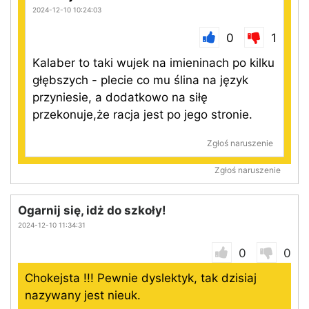
2024-12-10 10:24:03
0
1
Kalaber to taki wujek na imieninach po kilku
głębszych - plecie co mu ślina na język
przyniesie, a dodatkowo na siłę
przekonuje,że racja jest po jego stronie.
Zgłoś naruszenie
Zgłoś naruszenie
Ogarnij się, idż do szkoły!
2024-12-10 11:34:31
0
0
Chokejsta !!! Pewnie dyslektyk, tak dzisiaj
nazywany jest nieuk.