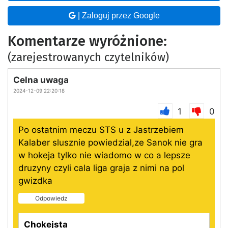
| Zaloguj przez Google
Komentarze wyróżnione:
(zarejestrowanych czytelników)
Celna uwaga
2024-12-09 22:20:18
1
0
Po ostatnim meczu STS u z Jastrzebiem
Kalaber slusznie powiedzial,ze Sanok nie gra
w hokeja tylko nie wiadomo w co a lepsze
druzyny czyli cala liga graja z nimi na pol
gwizdka
Odpowiedz
Chokejsta