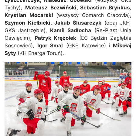
Tychy),
Mateusz Bezwiński, Sebastian Brynkus,
Krystian Mocarski
(wszyscy Comarch Cracovia),
Szymon Kiełbicki, Jakub Ślusarczyk
(obaj JKH
GKS Jastrzębie),
Kamil Sadłocha
(Re-Plast Unia
Oświęcim),
Patryk Krężołek
(EC Będzin Zagłębie
Sosnowiec),
Igor Smal
(GKS Katowice) i
Mikołaj
Syty
(KH Energa Toruń).