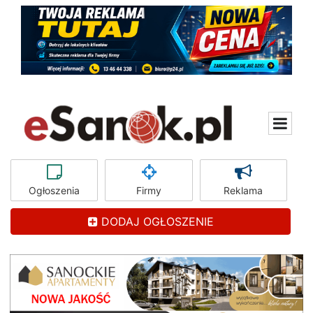
Ogłoszenia
Firmy
Reklama
DODAJ OGŁOSZENIE