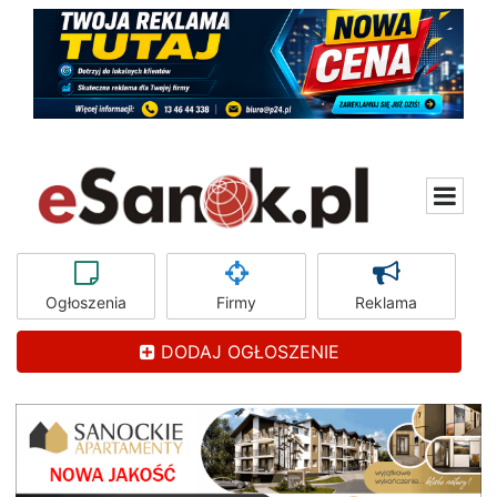
Ogłoszenia
Firmy
Reklama
DODAJ OGŁOSZENIE