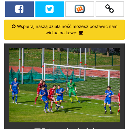
Wspieraj naszą działalność możesz postawić nam
wirtualną kawę: