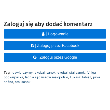
Zaloguj się aby dodać komentarz
| Logowanie
| Zaloguj przez Facebook
| Zaloguj przez Google
Tagi:
dawid czyrny
,
ekoball sanok
,
ekoball stal sanok
,
IV liga
podkarpacka
,
lechia sędziszów małopolski
,
Łukasz Tabisz
,
piłka
nożna
,
stal sanok