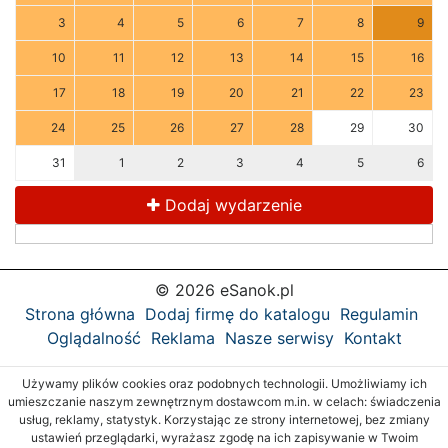
3
4
5
6
7
8
9
10
11
12
13
14
15
16
17
18
19
20
21
22
23
24
25
26
27
28
29
30
31
1
2
3
4
5
6
Dodaj wydarzenie
© 2026 eSanok.pl
Strona główna
Dodaj firmę do katalogu
Regulamin
Oglądalność
Reklama
Nasze serwisy
Kontakt
Używamy plików cookies oraz podobnych technologii. Umożliwiamy ich
umieszczanie naszym zewnętrznym dostawcom m.in. w celach: świadczenia
usług, reklamy, statystyk. Korzystając ze strony internetowej, bez zmiany
ustawień przeglądarki, wyrażasz zgodę na ich zapisywanie w Twoim