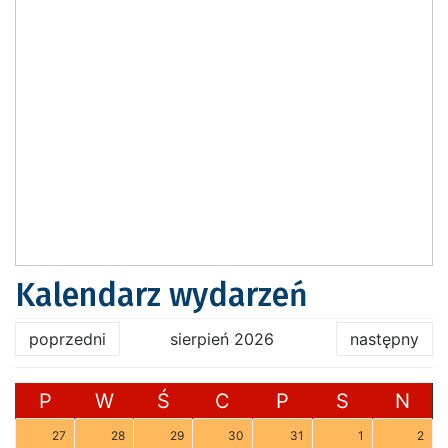
Kalendarz wydarzeń
poprzedni
sierpień 2026
następny
P
W
Ś
C
P
S
N
27
28
29
30
31
1
2