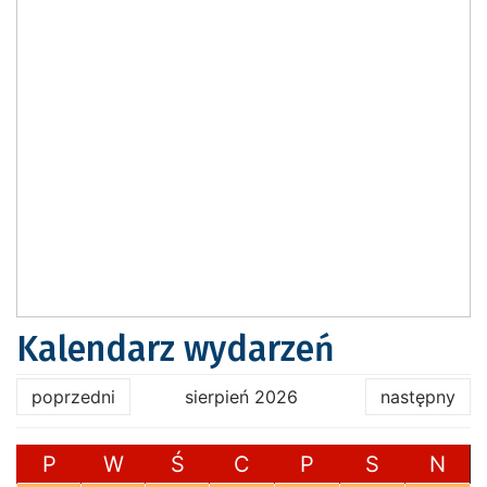
Kalendarz wydarzeń
poprzedni
sierpień 2026
następny
P
W
Ś
C
P
S
N