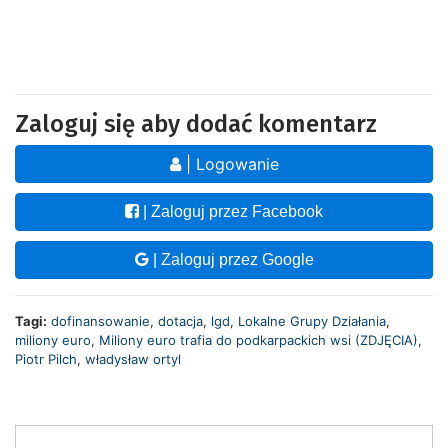
Zaloguj się aby dodać komentarz
| Logowanie
| Zaloguj przez Facebook
| Zaloguj przez Google
Tagi:
dofinansowanie
,
dotacja
,
lgd
,
Lokalne Grupy Działania
,
miliony euro
,
Miliony euro trafia do podkarpackich wsi (ZDJĘCIA)
,
Piotr Pilch
,
władysław ortyl