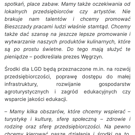
spotkań, place zabaw. Mamy także oczekiwania od
lokalnych przedsiębiorców czy artystów. Nie
brakuje nam talentów i chcemy promować
Bieszczady pracami ludzi właśnie stamtąd. Chcemy
także dać szansę na jeszcze lepsze promowanie i
wytwarzanie naszych produktów kulinarnych, które
są po prostu świetne. Do tego mają służyć te
pieniądze
– podkreślała prezes Węgrzyn.
Środki dla LGD będą przeznaczone m.in. na rozwój
przedsiębiorczości, poprawę dostępu do małej
infrastruktury, rozwijanie gospodarstw
agroturystycznych i zagród edukacyjnych czy
wsparcie jakości edukacji.
–
Mamy kilka obszarów, które chcemy wspierać –
turystykę i kulturę, sferę społeczną – zdrowie i
rodzinę oraz sferę przedsiębiorczości. Na pewno
chcemy kierować nasze działania i środki na to,