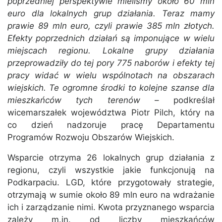
poprzedniej perspektywie mieliśmy około 60 mln
euro dla lokalnych grup działania. Teraz mamy
prawie 89 mln euro, czyli prawie 385 mln złotych.
Efekty poprzednich działań są imponujące w wielu
miejscach regionu. Lokalne grupy działania
przeprowadziły do tej pory 775 naborów i efekty tej
pracy widać w wielu wspólnotach na obszarach
wiejskich. Te ogromne środki to kolejne szanse dla
mieszkańców tych terenów
– podkreślał
wicemarszałek województwa Piotr Pilch, który na
co dzień nadzoruje pracę Departamentu
Programów Rozwoju Obszarów Wiejskich.
Wsparcie otrzyma 26 lokalnych grup działania z
regionu, czyli wszystkie jakie funkcjonują na
Podkarpaciu. LGD, które przygotowały strategie,
otrzymają w sumie około 89 mln euro na wdrażanie
ich i zarządzanie nimi. Kwota przyznanego wsparcia
zależy m.in. od liczby mieszkańców