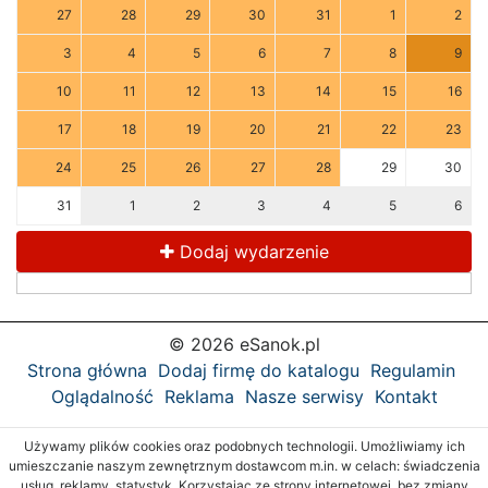
27
28
29
30
31
1
2
3
4
5
6
7
8
9
10
11
12
13
14
15
16
17
18
19
20
21
22
23
24
25
26
27
28
29
30
31
1
2
3
4
5
6
Dodaj wydarzenie
© 2026 eSanok.pl
Strona główna
Dodaj firmę do katalogu
Regulamin
Oglądalność
Reklama
Nasze serwisy
Kontakt
Używamy plików cookies oraz podobnych technologii. Umożliwiamy ich
umieszczanie naszym zewnętrznym dostawcom m.in. w celach: świadczenia
usług, reklamy, statystyk. Korzystając ze strony internetowej, bez zmiany