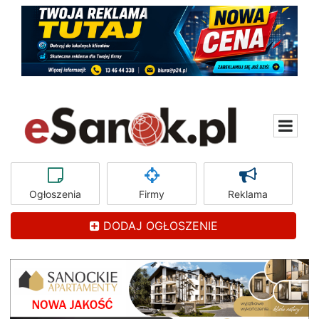
Ogłoszenia
Firmy
Reklama
DODAJ OGŁOSZENIE