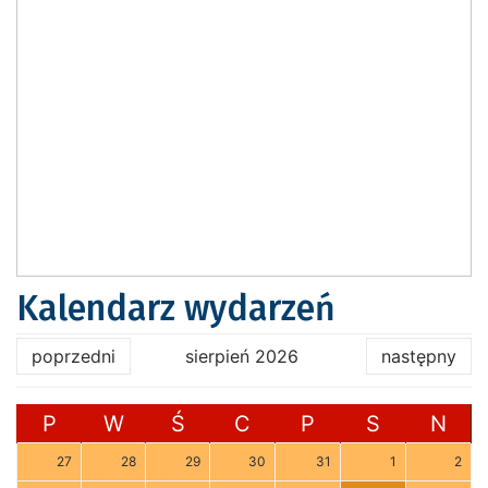
Kalendarz wydarzeń
poprzedni
sierpień 2026
następny
P
W
Ś
C
P
S
N
27
28
29
30
31
1
2