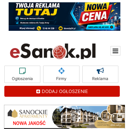
Ogłoszenia
Firmy
Reklama
DODAJ OGŁOSZENIE