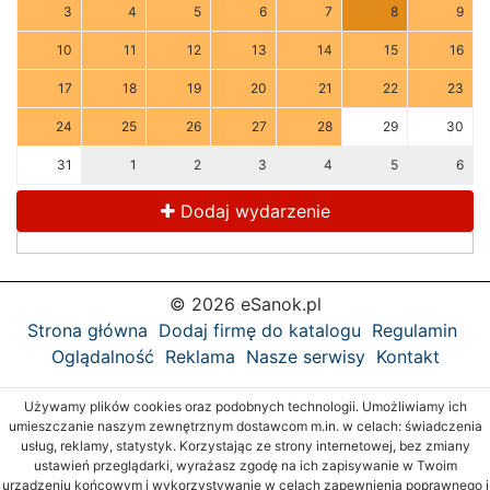
3
4
5
6
7
8
9
10
11
12
13
14
15
16
17
18
19
20
21
22
23
24
25
26
27
28
29
30
31
1
2
3
4
5
6
Dodaj wydarzenie
© 2026 eSanok.pl
Strona główna
Dodaj firmę do katalogu
Regulamin
Oglądalność
Reklama
Nasze serwisy
Kontakt
Używamy plików cookies oraz podobnych technologii. Umożliwiamy ich
umieszczanie naszym zewnętrznym dostawcom m.in. w celach: świadczenia
usług, reklamy, statystyk. Korzystając ze strony internetowej, bez zmiany
ustawień przeglądarki, wyrażasz zgodę na ich zapisywanie w Twoim
urządzeniu końcowym i wykorzystywanie w celach zapewnienia poprawnego i