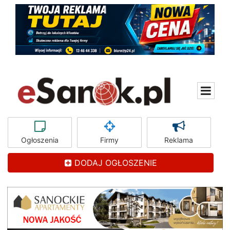
Ogłoszenia
Firmy
Reklama
DODAJ OGŁOSZENIE