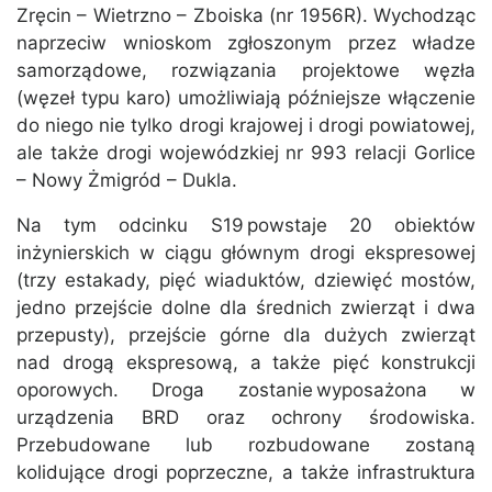
Zręcin – Wietrzno – Zboiska (nr 1956R). Wychodząc
naprzeciw wnioskom zgłoszonym przez władze
samorządowe, rozwiązania projektowe węzła
(węzeł typu karo) umożliwiają późniejsze włączenie
do niego nie tylko drogi krajowej i drogi powiatowej,
ale także drogi wojewódzkiej nr 993 relacji Gorlice
– Nowy Żmigród – Dukla.
Na tym odcinku S19 powstaje 20 obiektów
inżynierskich w ciągu głównym drogi ekspresowej
(trzy estakady, pięć wiaduktów, dziewięć mostów,
jedno przejście dolne dla średnich zwierząt i dwa
przepusty), przejście górne dla dużych zwierząt
nad drogą ekspresową, a także pięć konstrukcji
oporowych. Droga zostanie wyposażona w
urządzenia BRD oraz ochrony środowiska.
Przebudowane lub rozbudowane zostaną
kolidujące drogi poprzeczne, a także infrastruktura