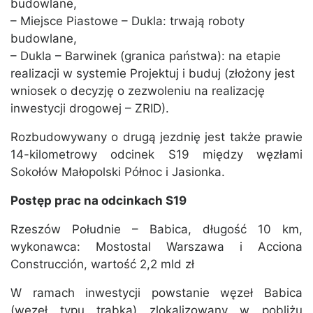
budowlane,
– Miejsce Piastowe – Dukla: trwają roboty
budowlane,
– Dukla – Barwinek (granica państwa): na etapie
realizacji w systemie Projektuj i buduj (złożony jest
wniosek o decyzję o zezwoleniu na realizację
inwestycji drogowej – ZRID).
Rozbudowywany o drugą jezdnię jest także prawie
14-kilometrowy odcinek S19 między węzłami
Sokołów Małopolski Północ i Jasionka.
Postęp prac na odcinkach S19
Rzeszów Południe – Babica, długość 10 km,
wykonawca: Mostostal Warszawa i Acciona
Construcción, wartość 2,2 mld zł
W ramach inwestycji powstanie węzeł Babica
(węzeł typu trąbka) zlokalizowany w pobliżu