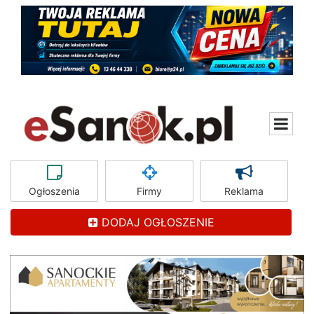
Ogłoszenia
Firmy
Reklama
DODAJ OGŁOSZENIE