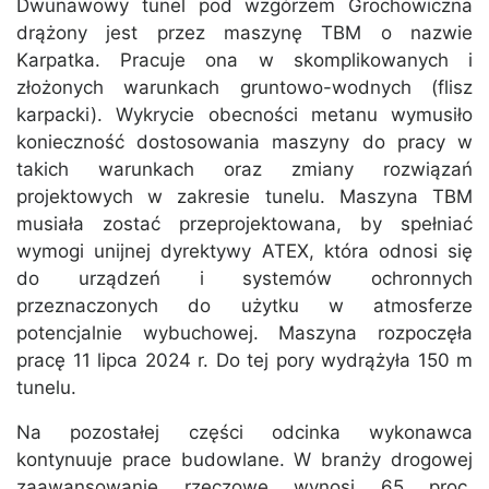
Dwunawowy tunel pod wzgórzem Grochowiczna
drążony jest przez maszynę TBM o nazwie
Karpatka. Pracuje ona w skomplikowanych i
złożonych warunkach gruntowo-wodnych (flisz
karpacki). Wykrycie obecności metanu wymusiło
konieczność dostosowania maszyny do pracy w
takich warunkach oraz zmiany rozwiązań
projektowych w zakresie tunelu. Maszyna TBM
musiała zostać przeprojektowana, by spełniać
wymogi unijnej dyrektywy ATEX, która odnosi się
do urządzeń i systemów ochronnych
przeznaczonych do użytku w atmosferze
potencjalnie wybuchowej. Maszyna rozpoczęła
pracę 11 lipca 2024 r. Do tej pory wydrążyła 150 m
tunelu.
Na pozostałej części odcinka wykonawca
kontynuuje prace budowlane. W branży drogowej
zaawansowanie rzeczowe wynosi 65 proc.