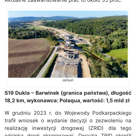
Aktualne zaawansowanie prac to około 35 proc.
default
S19 Dukla – Barwinek (granica państwa), długość
18,2 km, wykonawca: Polaqua, wartość: 1,5 mld zł
W grudniu 2023 r. do Wojewody Podkarpackiego
trafił wniosek o wydanie decyzji o zezwoleniu na
realizację inwestycji drogowej (ZRID) dla tego
odcinka drogi ekspresowej. Decyzja ZRID określi