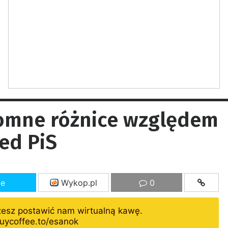
omne różnice względem
ed PiS
ze
Wykop.pl
0
żesz postawić nam wirtualną kawę.
uycoffee.to/esanok