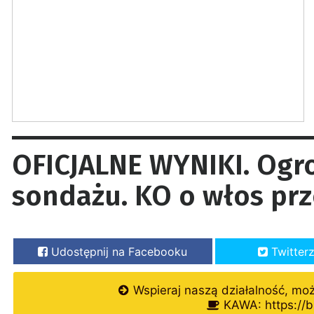
OFICJALNE WYNIKI. Ogr
sondażu. KO o włos prz
Udostępnij na Facebooku
Twitter
Wspieraj naszą działalność, mo
KAWA: https://b