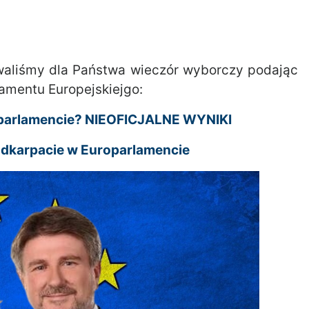
owaliśmy dla Państwa wieczór wyborczy podając
amentu Europejskiejgo:
oparlamencie? NIEOFICJALNE WYNIKI
odkarpacie w Europarlamencie