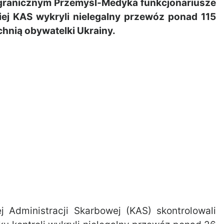
granicznym Przemyśl-Medyka funkcjonariusze
ej KAS wykryli nielegalny przewóz ponad 115
chnią obywatelki Ukrainy.
j Administracji Skarbowej (KAS) skontrolowali