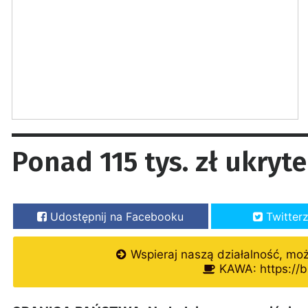
Ponad 115 tys. zł ukryt
Udostępnij na Facebooku
Twitter
Wspieraj naszą działalność, mo
KAWA: https://b