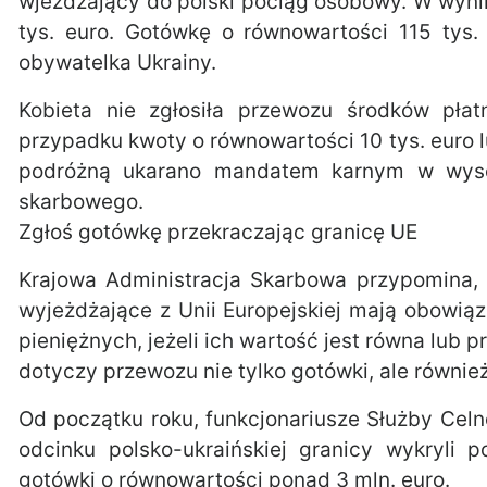
wjeżdżający do polski pociąg osobowy. W wynik
tys. euro. Gotówkę o równowartości 115 tys. 
obywatelka Ukrainy.
Kobieta nie zgłosiła przewozu środków pła
przypadku kwoty o równowartości 10 tys. euro 
podróżną ukarano mandatem karnym w wysok
skarbowego.
Zgłoś gotówkę przekraczając granicę UE
Krajowa Administracja Skarbowa przypomina, 
wyjeżdżające z Unii Europejskiej mają obowi
pieniężnych, jeżeli ich wartość jest równa lub
dotyczy przewozu nie tylko gotówki, ale równie
Od początku roku, funkcjonariusze Służby Cel
odcinku polsko-ukraińskiej granicy wykryli
gotówki o równowartości ponad 3 mln. euro.