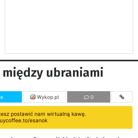
e między ubraniami
ze
Wykop.pl
0
żesz postawić nam wirtualną kawę.
uycoffee.to/esanok