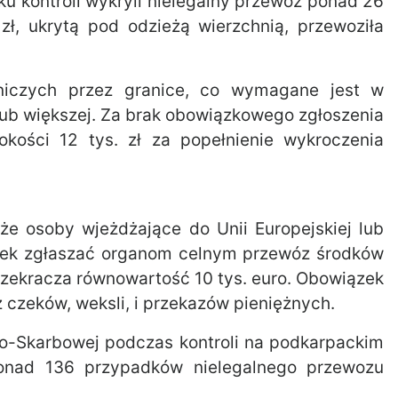
u kontroli wykryli nielegalny przewóz ponad 26
zł, ukrytą pod odzieżą wierzchnią, przewoziła
tniczych przez granice, co wymagane jest w
lub większej. Za brak obowiązkowego zgłoszenia
ości 12 tys. zł za popełnienie wykroczenia
że osoby wjeżdżające do Unii Europejskiej lub
ązek zgłaszać organom celnym przewóz środków
 przekracza równowartość 10 tys. euro. Obowiązek
ż czeków, weksli, i przekazów pieniężnych.
no-Skarbowej podczas kontroli na podkarpackim
 ponad 136 przypadków nielegalnego przewozu