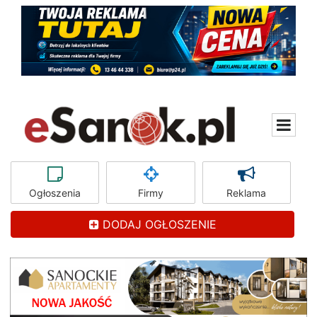
Ogłoszenia
Firmy
Reklama
DODAJ OGŁOSZENIE