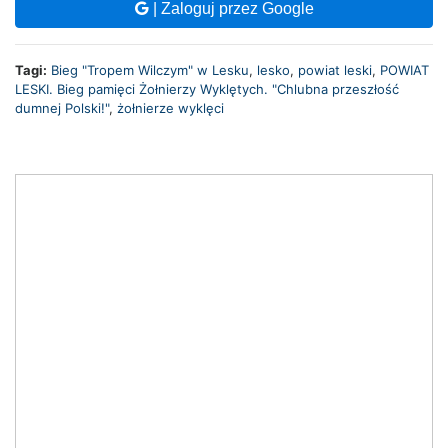
| Zaloguj przez Google
Tagi:
Bieg "Tropem Wilczym" w Lesku
,
lesko
,
powiat leski
,
POWIAT
LESKI. Bieg pamięci Żołnierzy Wyklętych. "Chlubna przeszłość
dumnej Polski!"
,
żołnierze wyklęci