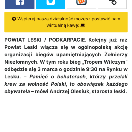
Wspieraj naszą działalność możesz postawić nam
wirtualną kawę:
POWIAT LESKI / PODKARPACIE. Kolejny już raz
Powiat Leski włącza się w ogólnopolską akcję
organizacji biegów upamiętniających Żołnierzy
Niezłomnych. W tym roku bieg „Tropem Wilczym”
odbędzie się 3 marca o godzinie 9:30 na Rynku w
Lesku. –
Pamięć o bohaterach, którzy przelali
krew za wolność Polski, to obowiązek każdego
obywatela
– mówi Andrzej Olesiuk, starosta leski.