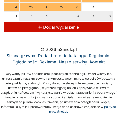
24
25
26
27
28
29
30
31
1
2
3
4
5
6
Dodaj wydarzenie
© 2026 eSanok.pl
Strona główna
Dodaj firmę do katalogu
Regulamin
Oglądalność
Reklama
Nasze serwisy
Kontakt
Używamy plików cookies oraz podobnych technologii. Umożliwiamy ich
umieszczanie naszym zewnętrznym dostawcom m.in. w celach: świadczenia
usług, reklamy, statystyk. Korzystając ze strony internetowej, bez zmiany
ustawień przeglądarki, wyrażasz zgodę na ich zapisywanie w Twoim
urządzeniu końcowym i wykorzystywanie w celach zapewnienia poprawnego i
bezpiecznego funkcjonowania strony. Pamiętaj, że możesz samodzielnie
zarządzać plikami cookies, zmieniając ustawienia przeglądarki. Więcej
informacji o tym jak przetwarzamy Twoje dane osobowe znajdziesz w
polityce
prywatności.