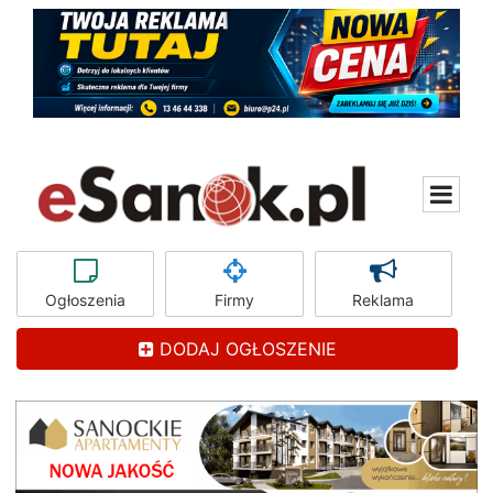
Ogłoszenia
Firmy
Reklama
DODAJ OGŁOSZENIE