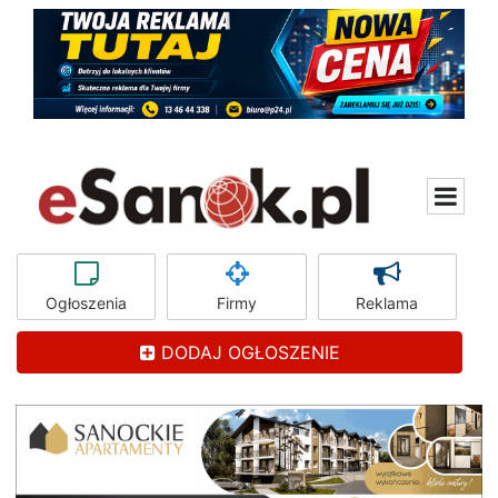
Ogłoszenia
Firmy
Reklama
DODAJ OGŁOSZENIE