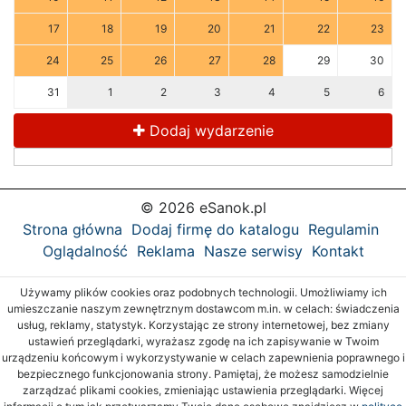
17
18
19
20
21
22
23
24
25
26
27
28
29
30
31
1
2
3
4
5
6
Dodaj wydarzenie
© 2026 eSanok.pl
Strona główna
Dodaj firmę do katalogu
Regulamin
Oglądalność
Reklama
Nasze serwisy
Kontakt
Używamy plików cookies oraz podobnych technologii. Umożliwiamy ich
umieszczanie naszym zewnętrznym dostawcom m.in. w celach: świadczenia
usług, reklamy, statystyk. Korzystając ze strony internetowej, bez zmiany
ustawień przeglądarki, wyrażasz zgodę na ich zapisywanie w Twoim
urządzeniu końcowym i wykorzystywanie w celach zapewnienia poprawnego i
bezpiecznego funkcjonowania strony. Pamiętaj, że możesz samodzielnie
zarządzać plikami cookies, zmieniając ustawienia przeglądarki. Więcej