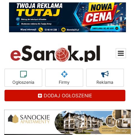
Ogłoszenia
Firmy
Reklama
DODAJ OGŁOSZENIE