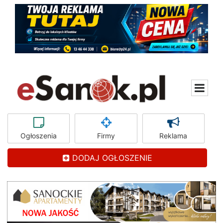
Ogłoszenia
Firmy
Reklama
DODAJ OGŁOSZENIE