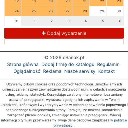
17
18
19
20
21
22
23
24
25
26
27
28
29
30
31
1
2
3
4
5
6
Dodaj wydarzenie
© 2026 eSanok.pl
Strona główna
Dodaj firmę do katalogu
Regulamin
Oglądalność
Reklama
Nasze serwisy
Kontakt
Używamy plików cookies oraz podobnych technologii. Umożliwiamy ich
umieszczanie naszym zewnętrznym dostawcom m.in. w celach: świadczenia
usług, reklamy, statystyk. Korzystając ze strony internetowej, bez zmiany
ustawień przeglądarki, wyrażasz zgodę na ich zapisywanie w Twoim
urządzeniu końcowym i wykorzystywanie w celach zapewnienia poprawnego i
bezpiecznego funkcjonowania strony. Pamiętaj, że możesz samodzielnie
zarządzać plikami cookies, zmieniając ustawienia przeglądarki. Więcej
informacji o tym jak przetwarzamy Twoje dane osobowe znajdziesz w
polityce
prywatności.