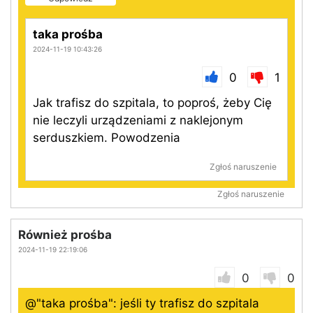
taka prośba
2024-11-19 10:43:26
0
1
Jak trafisz do szpitala, to poproś, żeby Cię
nie leczyli urządzeniami z naklejonym
serduszkiem. Powodzenia
Zgłoś naruszenie
Zgłoś naruszenie
Również prośba
2024-11-19 22:19:06
0
0
@"taka prośba": jeśli ty trafisz do szpitala