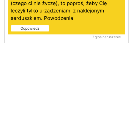
(czego ci nie życzę), to poproś, żeby Cię
leczyli tylko urządzeniami z naklejonym
serduszkiem. Powodzenia
Odpowiedz
Zgłoś naruszenie