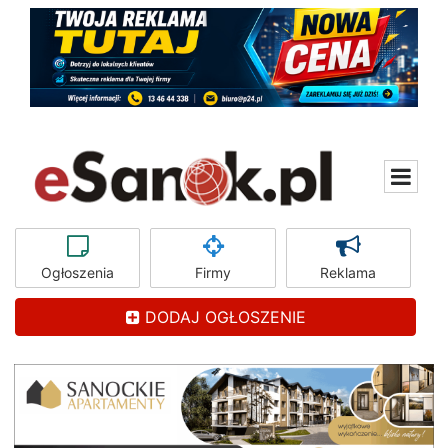
Ogłoszenia
Firmy
Reklama
DODAJ OGŁOSZENIE