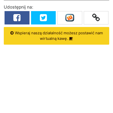
Udostępnij na:
Wspieraj naszą działalność możesz postawić nam
wirtualną kawę.