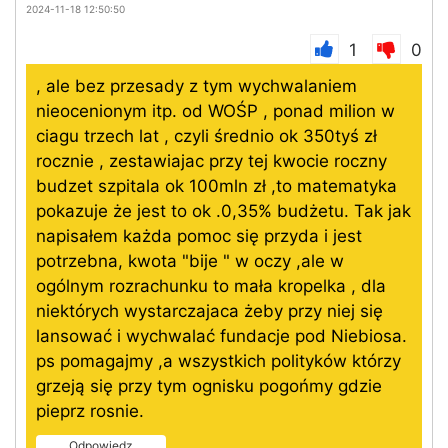
2024-11-18 12:50:50
1
0
, ale bez przesady z tym wychwalaniem
nieocenionym itp. od WOŚP , ponad milion w
ciagu trzech lat , czyli średnio ok 350tyś zł
rocznie , zestawiajac przy tej kwocie roczny
budzet szpitala ok 100mln zł ,to matematyka
pokazuje że jest to ok .0,35% budżetu. Tak jak
napisałem każda pomoc się przyda i jest
potrzebna, kwota "bije " w oczy ,ale w
ogólnym rozrachunku to mała kropelka , dla
niektórych wystarczajaca żeby przy niej się
lansować i wychwalać fundacje pod Niebiosa.
ps pomagajmy ,a wszystkich polityków którzy
grzeją się przy tym ognisku pogońmy gdzie
pieprz rosnie.
Odpowiedz