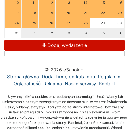
10
11
12
13
14
15
16
17
18
19
20
21
22
23
24
25
26
27
28
29
30
31
1
2
3
4
5
6
Dodaj wydarzenie
© 2026 eSanok.pl
Strona główna
Dodaj firmę do katalogu
Regulamin
Oglądalność
Reklama
Nasze serwisy
Kontakt
Używamy plików cookies oraz podobnych technologii. Umożliwiamy ich
umieszczanie naszym zewnętrznym dostawcom m.in. w celach: świadczenia
usług, reklamy, statystyk. Korzystając ze strony internetowej, bez zmiany
ustawień przeglądarki, wyrażasz zgodę na ich zapisywanie w Twoim
urządzeniu końcowym i wykorzystywanie w celach zapewnienia poprawnego i
bezpiecznego funkcjonowania strony. Pamiętaj, że możesz samodzielnie
zarządzać plikami cookies, zmieniając ustawienia przeglądarki. Więcej