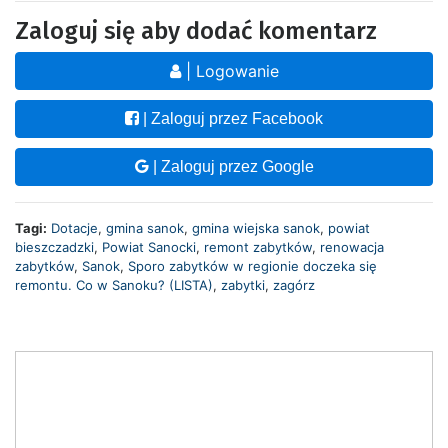
Zaloguj się aby dodać komentarz
| Logowanie
| Zaloguj przez Facebook
| Zaloguj przez Google
Tagi:
Dotacje
,
gmina sanok
,
gmina wiejska sanok
,
powiat
bieszczadzki
,
Powiat Sanocki
,
remont zabytków
,
renowacja
zabytków
,
Sanok
,
Sporo zabytków w regionie doczeka się
remontu. Co w Sanoku? (LISTA)
,
zabytki
,
zagórz