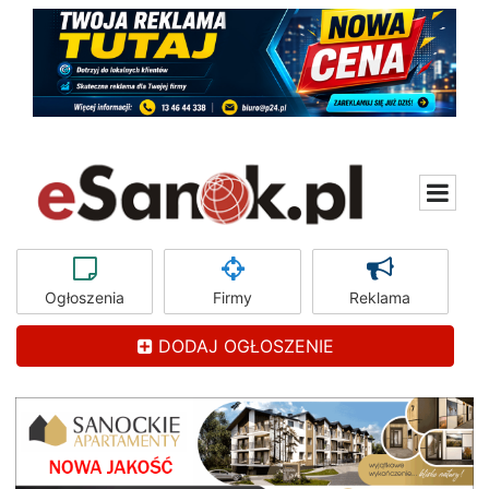
Ogłoszenia
Firmy
Reklama
DODAJ OGŁOSZENIE