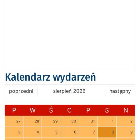
Kalendarz wydarzeń
poprzedni
sierpień 2026
następny
P
W
Ś
C
P
S
N
27
28
29
30
31
1
2
3
4
5
6
7
8
9