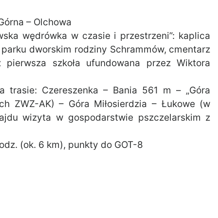
 Górna – Olchowa
wska wędrówka w czasie i przestrzeni”: kaplica
 i parku dworskim rodziny Schrammów, cmentarz
 pierwsza szkoła ufundowana przez Wiktora
na trasie: Czereszenka – Bania 561 m – „Góra
ich ZWZ-AK) – Góra Miłosierdzia – Łukowe (w
rajdu wizyta w gospodarstwie pszczelarskim z
godz. (ok. 6 km), punkty do GOT-8