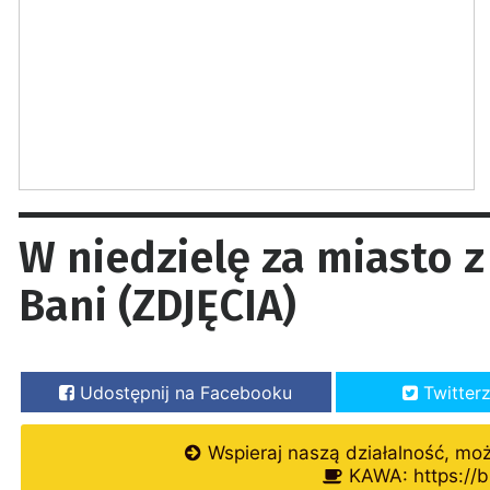
W niedzielę za miasto z
Bani (ZDJĘCIA)
Udostępnij na Facebooku
Twitter
Wspieraj naszą działalność, mo
KAWA: https://b