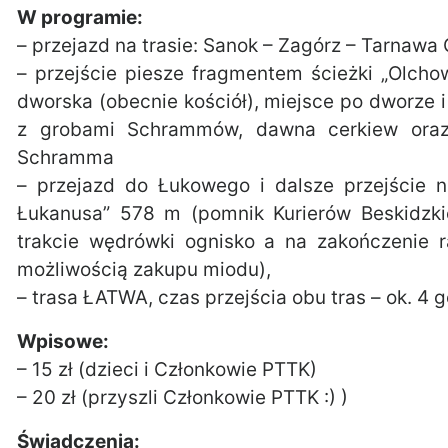
W programie:
– przejazd na trasie: Sanok – Zagórz – Tarnawa
– przejście piesze fragmentem ścieżki „Olcho
dworska (obecnie kościół), miejsce po dworze
z grobami Schrammów, dawna cerkiew oraz
Schramma
– przejazd do Łukowego i dalsze przejście 
Łukanusa” 578 m (pomnik Kurierów Beskidzk
trakcie wędrówki ognisko a na zakończenie 
możliwością zakupu miodu),
– trasa ŁATWA, czas przejścia obu tras – ok. 4 
Wpisowe:
– 15 zł (dzieci i Członkowie PTTK)
– 20 zł (przyszli Członkowie PTTK :) )
Świadczenia: