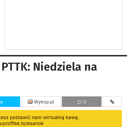
 PTTK: Niedziela na
ze
Wykop.pl
0
żesz postawić nam wirtualną kawę.
uycoffee.to/esanok