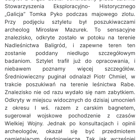
Stowarzyszenia Eksploracyjno- Historycznego
„Galicja”
Tomka Pyko
podczas majowego zlotu.
Przy podjęciu sztyletu był poszukiwaczami
archeolog Mirosław Mazurek. To sensacyjne
znalezisko, odkryte zostało w potoku na terenie
Nadleśnictwa Baligród, i zapewne teren ten
zostanie poddany niedługo szczegółowym
badaniom. Sztylet trafił już do opracowania, i
niebawem poznamy więcej szczegółów.
Średniowieczny puginał odnalazł
Piotr Chmiel
, w
trakcie poszukiwań na terenie leśnictwa Rabe.
Znalezisko nie od razu wydało się nam zabytkiem.
Odkryty w miejscu widocznych do dzisiaj umocnień
z okresu I wś. razem z carskim bagnetem,
sugerował wojskowe pochodzenie z czasów
Wielkiej Wojny. Jednak po konsultacjach i opinii
archeologów, okazał się być przedmiotem
pamiętającym średniowiecze. Tak jak wcześniej