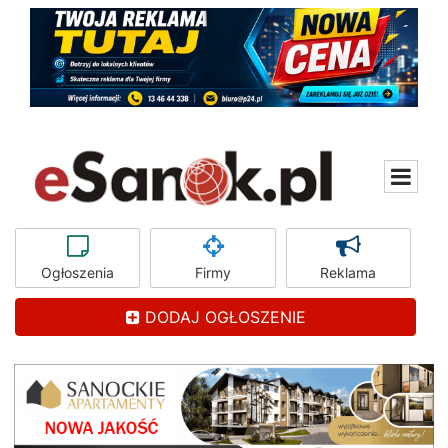
Ogłoszenia
Firmy
Reklama
DODAJ OGŁOSZENIE