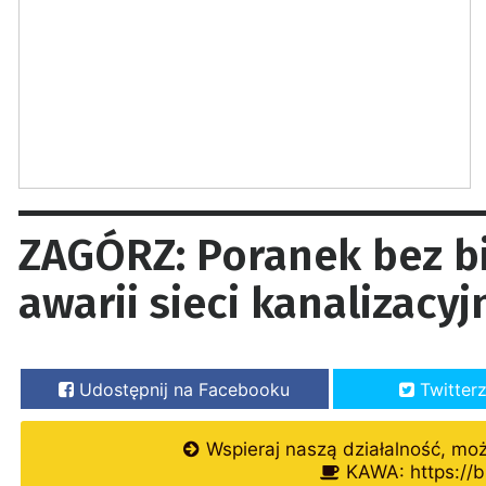
ZAGÓRZ: Poranek bez bi
awarii sieci kanalizacyj
Udostępnij na Facebooku
Twitter
Wspieraj naszą działalność, mo
KAWA: https://b