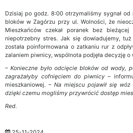
Dzisiaj po godz. 8:00 otrzymaliśmy sygnał o
bloków w Zagórzu przy ul. Wolności, że nieo
Mieszkańców czekał poranek bez bieżącej
niepotrzebny stres. Jak się dowiadujemy, tu
została poinformowana o zatkaniu rur z odpł
zalaniem piwnicy, wspólnota podjęła decyzję 
– Konieczne było odcięcie bloków od wody, pon
zagrażałyby cofnięciem do piwnicy
– inform
mieszkaniowej.
– Na miejscu pojawił się wóz 
dzięki czemu mogliśmy przywrócić dostęp mie
Red.
25-11-2024