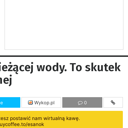
eżącej wody. To skutek
nej
ze
Wykop.pl
0
żesz postawić nam wirtualną kawę.
uycoffee.to/esanok