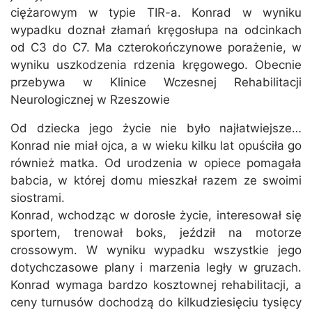
ciężarowym w typie TIR-a. Konrad w wyniku
wypadku doznał złamań kręgosłupa na odcinkach
od C3 do C7. Ma czterokończynowe porażenie, w
wyniku uszkodzenia rdzenia kręgowego. Obecnie
przebywa w Klinice Wczesnej Rehabilitacji
Neurologicznej w Rzeszowie
Od dziecka jego życie nie było najłatwiejsze…
Konrad nie miał ojca, a w wieku kilku lat opuściła go
również matka. Od urodzenia w opiece pomagała
babcia, w której domu mieszkał razem ze swoimi
siostrami.
Konrad, wchodząc w dorosłe życie, interesował się
sportem, trenował boks, jeździł na motorze
crossowym. W wyniku wypadku wszystkie jego
dotychczasowe plany i marzenia legły w gruzach.
Konrad wymaga bardzo kosztownej rehabilitacji, a
ceny turnusów dochodzą do kilkudziesięciu tysięcy