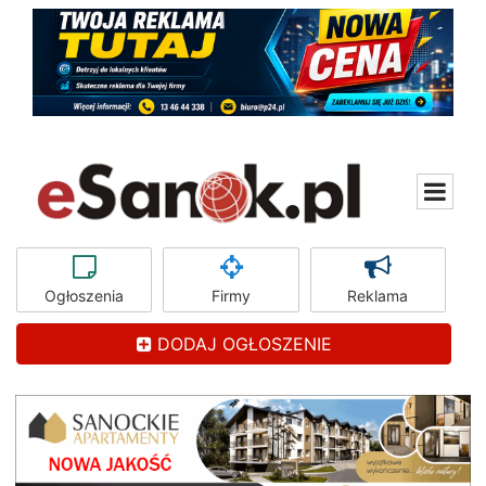
Ogłoszenia
Firmy
Reklama
DODAJ OGŁOSZENIE