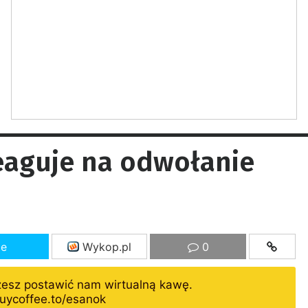
eaguje na odwołanie
ze
Wykop.pl
0
żesz postawić nam wirtualną kawę.
uycoffee.to/esanok