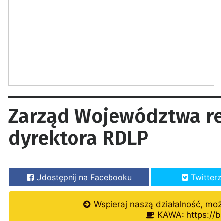
Zarząd Województwa r
dyrektora RDLP
Udostępnij na Facebooku
Twitter
Wspieraj naszą działalność, mo
KAWA: https://b