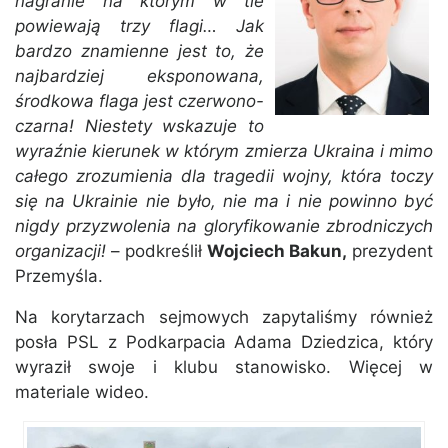
nagranie na którym w tle
powiewają trzy flagi… Jak
bardzo znamienne jest to, że
najbardziej eksponowana,
środkowa flaga jest czerwono-
czarna! Niestety wskazuje to
wyraźnie kierunek w którym zmierza Ukraina i mimo
całego zrozumienia dla tragedii wojny, która toczy
się na Ukrainie nie było, nie ma i nie powinno być
nigdy przyzwolenia na gloryfikowanie zbrodniczych
organizacji!
– podkreślił
Wojciech Bakun,
prezydent
Przemyśla.
Na korytarzach sejmowych zapytaliśmy również
posła PSL z Podkarpacia Adama Dziedzica, który
wyraził swoje i klubu stanowisko. Więcej w
materiale wideo.