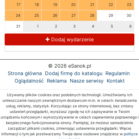
17
18
19
20
21
22
23
24
25
26
27
28
29
30
31
1
2
3
4
5
6
Dodaj wydarzenie
© 2026 eSanok.pl
Strona główna
Dodaj firmę do katalogu
Regulamin
Oglądalność
Reklama
Nasze serwisy
Kontakt
Używamy plików cookies oraz podobnych technologii. Umożliwiamy ich
umieszczanie naszym zewnętrznym dostawcom m.in. w celach: świadczenia
usług, reklamy, statystyk. Korzystając ze strony internetowej, bez zmiany
ustawień przeglądarki, wyrażasz zgodę na ich zapisywanie w Twoim
urządzeniu końcowym i wykorzystywanie w celach zapewnienia poprawnego i
bezpiecznego funkcjonowania strony. Pamiętaj, że możesz samodzielnie
zarządzać plikami cookies, zmieniając ustawienia przeglądarki. Więcej
informacji o tym jak przetwarzamy Twoje dane osobowe znajdziesz w
polityce