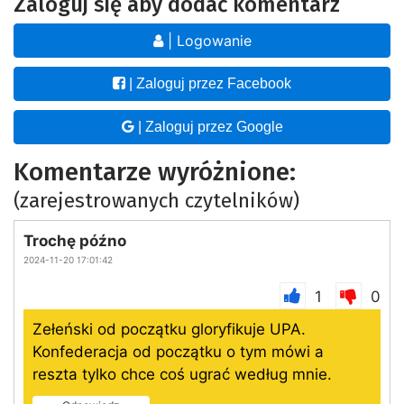
Zaloguj się aby dodać komentarz
| Logowanie
| Zaloguj przez Facebook
| Zaloguj przez Google
Komentarze wyróżnione:
(zarejestrowanych czytelników)
Trochę późno
2024-11-20 17:01:42
1
0
Zełeński od początku gloryfikuje UPA.
Konfederacja od początku o tym mówi a
reszta tylko chce coś ugrać według mnie.