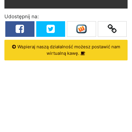
Udostępnij na:
Wspieraj naszą działalność możesz postawić nam
wirtualną kawę.