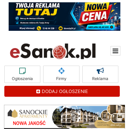
Ogłoszenia
Firmy
Reklama
DODAJ OGŁOSZENIE